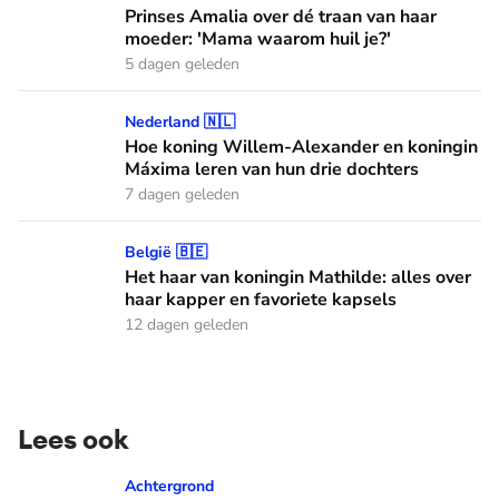
Prinses Amalia over dé traan van haar
moeder: 'Mama waarom huil je?'
5 dagen geleden
Hoe koning Willem-Alexander en koningin Máxima leren van
Nederland 🇳🇱
Hoe koning Willem-Alexander en koningin
Máxima leren van hun drie dochters
7 dagen geleden
Het haar van koningin Mathilde: alles over haar kapper en fa
België 🇧🇪
Het haar van koningin Mathilde: alles over
haar kapper en favoriete kapsels
12 dagen geleden
Lees ook
Wist je dat je aan de vlag op de auto's kunt zien welke Oranj
Achtergrond