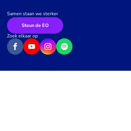
Samen staan we sterker
Steun de EO
Zoek elkaar op
Geef een hartje
172
x
Algemene voorwaarden
Privacy
Contact
Werken bij de EO
Pers
Toegankelijkheid
Richtlijnen
Cookie-instellingen