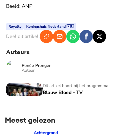
Beeld: ANP
Royalty
Koningshuis Nederland 🇳🇱
Deel dit artikel:
Auteurs
Renée Prenger
Auteur
Blauw Bloed - TV
Dit artikel hoort bij het programma
Blauw Bloed - TV
Meest gelezen
Prinses Amalia over dé traan van haar moeder: 'Mama waaro
Achtergrond