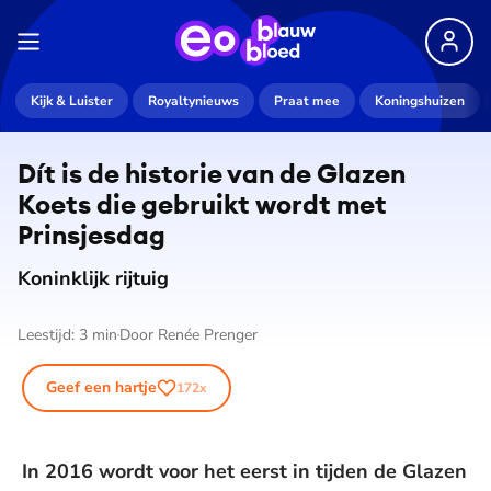
De weergave van deze video vereist jouw
Kijk & Luister
Royaltynieuws
Praat mee
Koningshuizen
toestemming voor social media cookies.
Toestemmingen aanpassen
Dít is de historie van de Glazen
Koets die gebruikt wordt met
Prinsjesdag
Koninklijk rijtuig
Leestijd:
3
min
Door
Renée Prenger
Geef een hartje
172
x
In 2016 wordt voor het eerst in tijden de Glazen