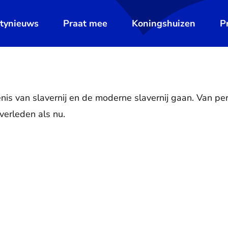
ltynieuws
Praat mee
Koningshuizen
P
enis van slavernij en de moderne slavernij gaan. Van pe
t verleden als nu.