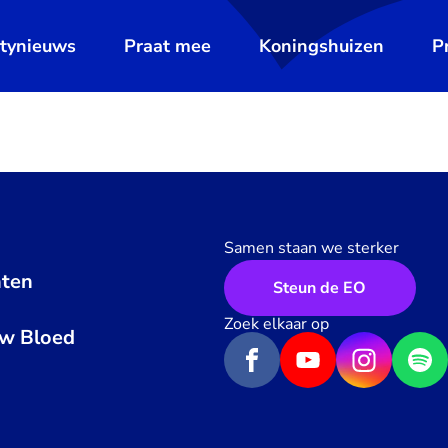
ltynieuws
Praat mee
Koningshuizen
P
Samen staan we sterker
ten
Steun de EO
n
Zoek elkaar op
uw Bloed