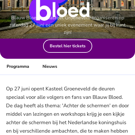
Ontmoet Blauw Bloed en ander
Blauw Bloed en Kasteel Groeneveld organiseren op
zaterdag 27 juni een uniek evenement waar jij bij kunt
zijn!
Bestel hier tickets
Programma
Nieuws
Op 27 juni opent Kasteel Groeneveld de deuren
speciaal voor alle volgers en fans van Blauw Bloed.
De dag heeft als thema: 'Achter de schermen' en door
middel van lezingen en workshops krijg je een kijkje
achter de schermen bij het Nederlandse koningshuis
en bij verschillende ambachten, die te maken hebben