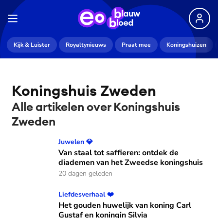
Kijk & Luister
Royaltynieuws
Praat mee
Koningshuizen
Koningshuis Zweden
Alle artikelen over Koningshuis
Zweden
Van staal tot saffieren: ontdek de diademen van het Zwee
Juwelen 💎
Van staal tot saffieren: ontdek de
diademen van het Zweedse koningshuis
20 dagen geleden
Het gouden huwelijk van koning Carl Gustaf en koningin Sil
Liefdesverhaal ❤️
Het gouden huwelijk van koning Carl
Gustaf en koningin Silvia