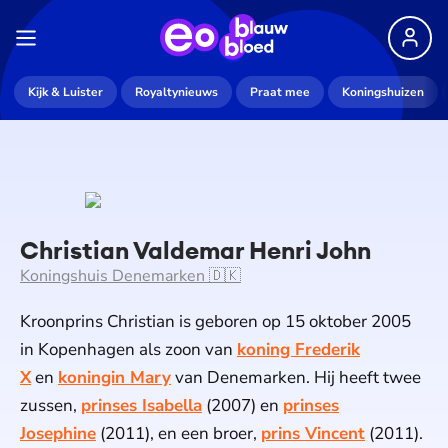
Kijk & Luister
Royaltynieuws
Praat mee
Koningshuizen
Christian Valdemar Henri John
Koningshuis Denemarken 🇩🇰
Kroonprins Christian is geboren op 15 oktober 2005
in Kopenhagen als zoon van
koning Frederik
X
en
koningin Mary
van Denemarken. Hij heeft twee
zussen,
prinses Isabella
(2007) en
prinses
Josephine
(2011), en een broer,
prins Vincent
(2011).