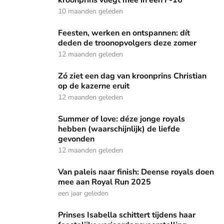
kroonprins vliegt mee in een F-16
10 maanden geleden
Feesten, werken en ontspannen: dít deden de troonopvolg
Feesten, werken en ontspannen: dít
deden de troonopvolgers deze zomer
12 maanden geleden
Zó ziet een dag van kroonprins Christian op de kazerne erui
Zó ziet een dag van kroonprins Christian
op de kazerne eruit
12 maanden geleden
Summer of love: déze jonge royals hebben (waarschijnlijk) 
Summer of love: déze jonge royals
hebben (waarschijnlijk) de liefde
gevonden
12 maanden geleden
Van paleis naar finish: Deense royals doen mee aan Royal
Van paleis naar finish: Deense royals doen
mee aan Royal Run 2025
een jaar geleden
Prinses Isabella schittert tijdens haar feestelijke verjaarda
Prinses Isabella schittert tijdens haar