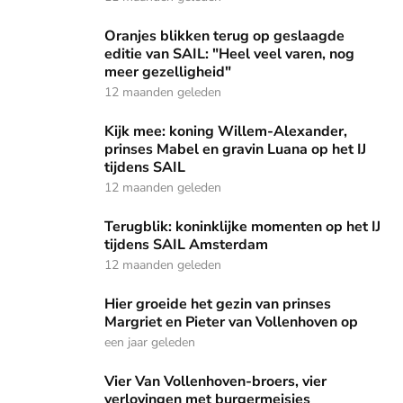
Oranjes blikken terug op geslaagde editie van SAIL: "Heel 
Oranjes blikken terug op geslaagde
editie van SAIL: "Heel veel varen, nog
meer gezelligheid"
12 maanden geleden
Kijk mee: koning Willem-Alexander, prinses Mabel en gravin
Kijk mee: koning Willem-Alexander,
prinses Mabel en gravin Luana op het IJ
tijdens SAIL
12 maanden geleden
Terugblik: koninklijke momenten op het IJ tijdens SAIL Am
Terugblik: koninklijke momenten op het IJ
tijdens SAIL Amsterdam
12 maanden geleden
Hier groeide het gezin van prinses Margriet en Pieter van 
Hier groeide het gezin van prinses
Margriet en Pieter van Vollenhoven op
een jaar geleden
Vier Van Vollenhoven-broers, vier verlovingen met burger
Vier Van Vollenhoven-broers, vier
verlovingen met burgermeisjes