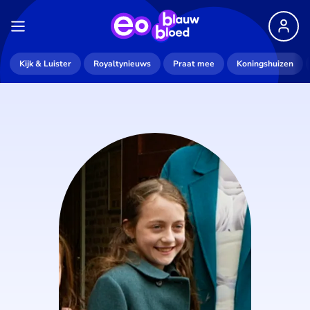
Kijk & Luister
Royaltynieuws
Praat mee
Koningshuizen