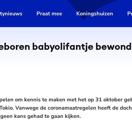
ltynieuws
Praat mee
Koningshuizen
P
boren ba­by­o­li­fant­je bewon
opelen om kennis te maken met het op 31 oktober geb
 Tokio. Vanwege de coronamaatregelen heeft de docht
geen kans gehad te gaan kijken.