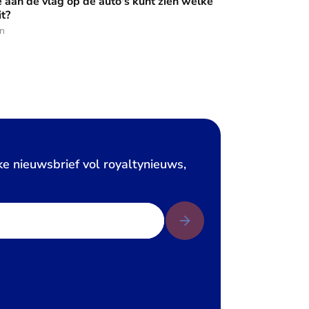
e aan de vlag op de auto's kunt zien welke
it?
en
ke nieuwsbrief vol royaltynieuws,