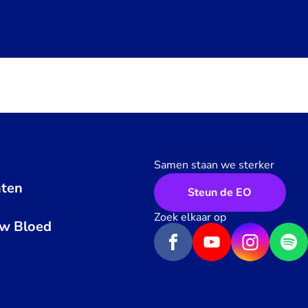
Samen staan we sterker
ten
Steun de EO
n
Zoek elkaar op
uw Bloed