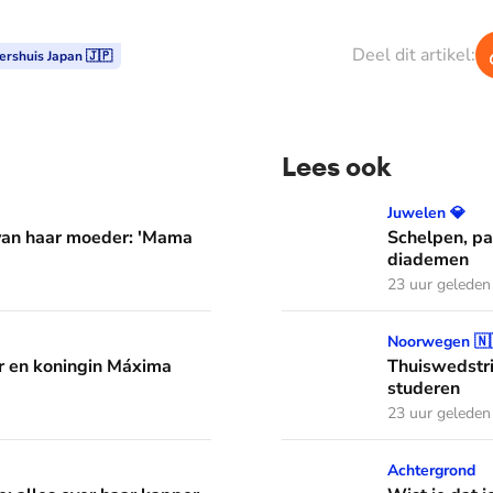
Deel dit artikel:
ershuis Japan 🇯🇵
Lees ook
er: 'Mama waarom huil je?'
Schelpen, parels en bloem
Juwelen 💎
 van haar moeder: 'Mama
Schelpen, pa
diademen
23 uur geleden
áxima leren van hun drie dochters
Thuiswedstrijd: prinses In
Noorwegen 🇳
 en koningin Máxima
Thuiswedstri
studeren
23 uur geleden
aar kapper en favoriete kapsels
Wist je dat je aan de vlag 
Achtergrond