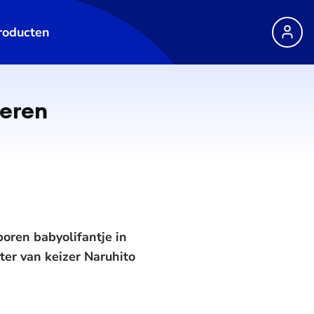
roducten
deren
oren babyolifantje in
er van keizer Naruhito