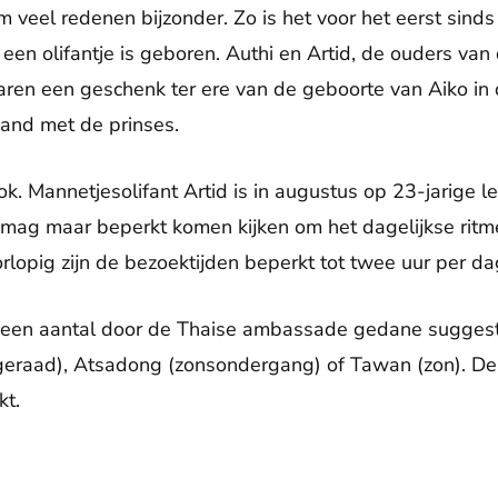
m veel redenen bijzonder. Zo is het voor het eerst sind
 een olifantje is geboren. Authi en Artid, de ouders va
aren een geschenk ter ere van de geboorte van Aiko i
band met de prinses.
ok. Mannetjesolifant Artid is in augustus op 23-jarige l
 mag maar beperkt komen kijken om het dagelijkse rit
oorlopig zijn de bezoektijden beperkt tot twee uur per da
 een aantal door de Thaise ambassade gedane suggest
dageraad), Atsadong (zonsondergang) of Tawan (zon). D
t.