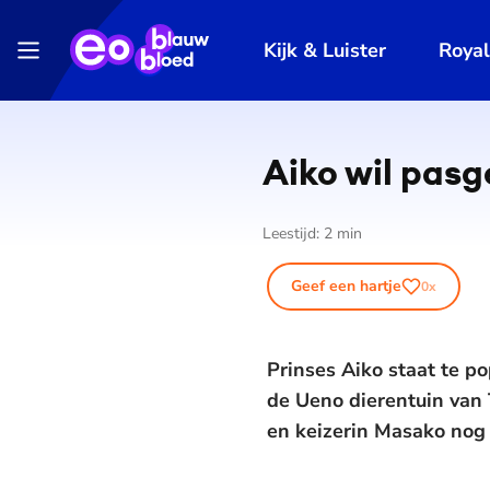
Kijk & Luister
Roya
Aiko wil pasge
Leestijd:
2
min
Geef een hartje
0
x
Prinses Aiko staat te p
de Ueno dierentuin van
en keizerin Masako nog 