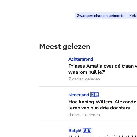
Zwangerschap en geboorte
Keiz
Meest gelezen
Prinses Amalia over dé traan van haar moed
Achtergrond
Prinses Amalia over dé traan
waarom huil je?'
7 dagen geleden
Hoe koning Willem-Alexander en koningin M
Nederland 🇳🇱
Hoe koning Willem-Alexander
leren van hun drie dochters
9 dagen geleden
Het haar van koningin Mathilde: alles over h
België 🇧🇪