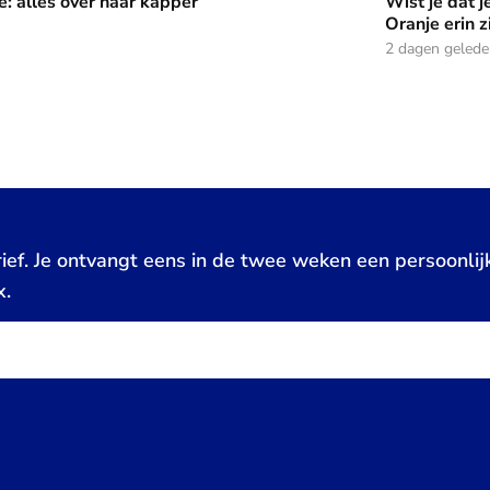
e: alles over haar kapper
Wist je dat j
Oranje erin z
2 dagen geled
ief. Je ontvangt eens in de twee weken een persoonlij
x.