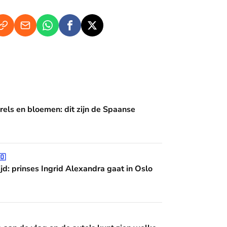
en: dit zijn de Spaanse diademen
rels en bloemen: dit zijn de Spaanse
grid Alexandra gaat in Oslo studeren
🇴
jd: prinses Ingrid Alexandra gaat in Oslo
op de auto's kunt zien welke Oranje erin zit?