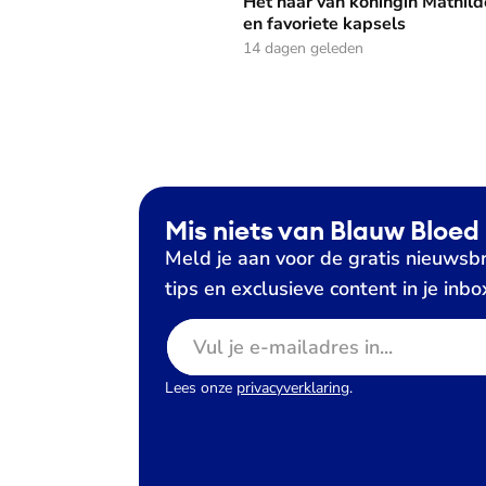
Het haar van koningin Mathild
en favoriete kapsels
14 dagen geleden
Mis niets van Blauw Bloed
Meld je aan voor de gratis nieuwsbr
tips en exclusieve content in je inbo
E-mailadres
Lees onze
privacyverklaring
.