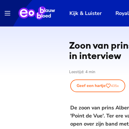
Kijk & Luister
Roya
Zoon van pri
in interview
Leestijd:
4
min
Geef een hartje
435
x
De zoon van prins Alber
'Point de Vue'. Ter ere
open over zijn band met 