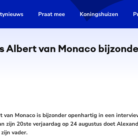
ltynieuws
Praat mee
Koningshuizen
P
ns Albert van Monaco bijzond
t van Monaco is bijzonder openhartig in een intervi
 van zijn 20ste verjaardag op 24 augustus doet Alexan
zijn vader.