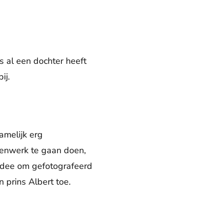
s al een dochter heeft
bij.
amelijk erg
lenwerk te gaan doen,
t idee om gefotografeerd
n prins Albert toe.