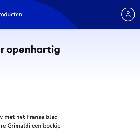
roducten
er openhartig
ew met het Franse blad
dre Grimaldi een boekje