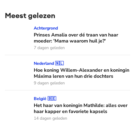
Meest gelezen
Prinses Amalia over dé traan van haar moeder: 'Mama waaro
Achtergrond
Prinses Amalia over dé traan van haar
moeder: 'Mama waarom huil je?'
7 dagen geleden
Hoe koning Willem-Alexander en koningin Máxima leren van
Nederland 🇳🇱
Hoe koning Willem-Alexander en koningin
Máxima leren van hun drie dochters
9 dagen geleden
Het haar van koningin Mathilde: alles over haar kapper en fa
België 🇧🇪
Het haar van koningin Mathilde: alles over
haar kapper en favoriete kapsels
14 dagen geleden