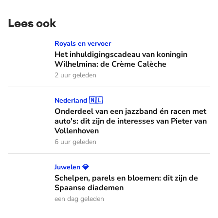
Lees ook
Het inhuldigingscadeau van koningin Wilhelmina: de Crème
Royals en vervoer
Het inhuldigingscadeau van koningin
Wilhelmina: de Crème Calèche
2 uur geleden
Onderdeel van een jazzband én racen met auto's: dit zijn de
Nederland 🇳🇱
Onderdeel van een jazzband én racen met
auto's: dit zijn de interesses van Pieter van
Vollenhoven
6 uur geleden
Schelpen, parels en bloemen: dit zijn de Spaanse diademen
Juwelen 💎
Schelpen, parels en bloemen: dit zijn de
Spaanse diademen
een dag geleden