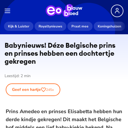
Kijk & Luister
Royaltynieuws
Praat mee
Koningshuizen
Babynieuws! Déze Belgische prins
en prinses hebben een dochtertje
gekregen
Leestijd:
2
min
Geef een hartje
245
x
Prins Amedeo en prinses Elisabetta hebben hun
derde kindje gekregen! Dit maakt het Belgische
hof middels een lief baby-kiekje bekend. Na