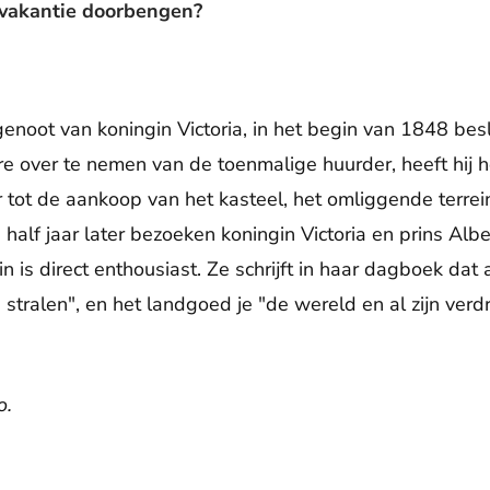
 vakantie doorbengen?
tgenoot van koningin Victoria, in het begin van 1848 be
e over te nemen van de toenmalige huurder, heeft hij h
 tot de aankoop van het kasteel, het omliggende terrein
half jaar later bezoeken koningin Victoria en prins Alb
in is direct enthousiast. Ze schrijft in haar dagboek dat
t te stralen", en het landgoed je "de wereld en al zijn verd
o.