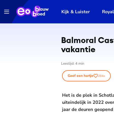
Kijk & Luister
Roya
Balmoral Cast
vakantie
Leestijd:
4
min
Geef een hartje
284
x
Het is de plek in Schot
uiteindelijk in 2022 ove
jaar de deuren geopend 