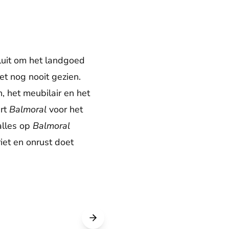
sluit om het landgoed
et nog nooit gezien.
, het meubilair en het
ert
Balmoral
voor het
 alles op
Balmoral
riet en onrust doet