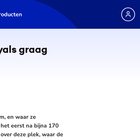
roducten
oyals graag
am, en waar ze
 het eerst na bijna 170
over deze plek, waar de