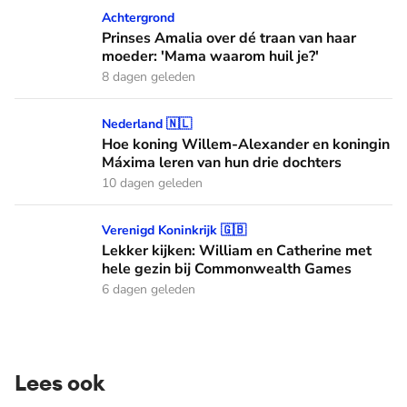
Prinses Amalia over dé traan van haar moeder: 'Mama waaro
Achtergrond
Prinses Amalia over dé traan van haar
moeder: 'Mama waarom huil je?'
8 dagen geleden
Hoe koning Willem-Alexander en koningin Máxima leren van
Nederland 🇳🇱
Hoe koning Willem-Alexander en koningin
Máxima leren van hun drie dochters
10 dagen geleden
Lekker kijken: William en Catherine met hele gezin bij C
Verenigd Koninkrijk 🇬🇧
Lekker kijken: William en Catherine met
hele gezin bij Commonwealth Games
6 dagen geleden
Lees ook