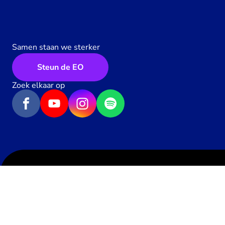
Samen staan we sterker
Steun de EO
Zoek elkaar op
Algemene voorwaarden
Privacy
Contact
Geef een hartje
67
x
Werken bij de EO
Pers
Toegankelijkheid
Richtlijnen
Cookie-instellingen