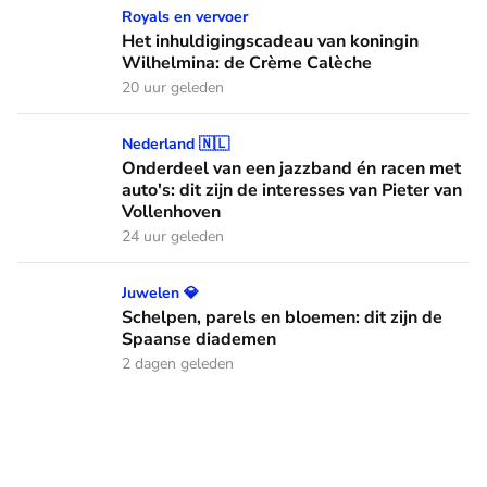
Het inhuldigingscadeau van koningin Wilhelmina: de Crème
Royals en vervoer
Het inhuldigingscadeau van koningin
Wilhelmina: de Crème Calèche
20 uur geleden
Onderdeel van een jazzband én racen met auto's: dit zijn de
Nederland 🇳🇱
Onderdeel van een jazzband én racen met
auto's: dit zijn de interesses van Pieter van
Vollenhoven
24 uur geleden
Schelpen, parels en bloemen: dit zijn de Spaanse diademen
Juwelen 💎
Schelpen, parels en bloemen: dit zijn de
Spaanse diademen
2 dagen geleden