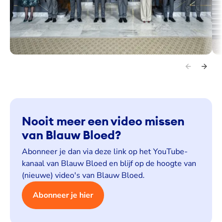
Leden van het zojuist beëdigde kabinet-Jetten poseren met
Ko
Koning Willem-Alexander voor de foto in Paleis Huis ten Bosch.
min
Bo
Nooit meer een video missen
van Blauw Bloed?
Abonneer je dan via deze link op het YouTube-
kanaal van Blauw Bloed en blijf op de hoogte van
(nieuwe) video's van Blauw Bloed.
Abonneer je hier