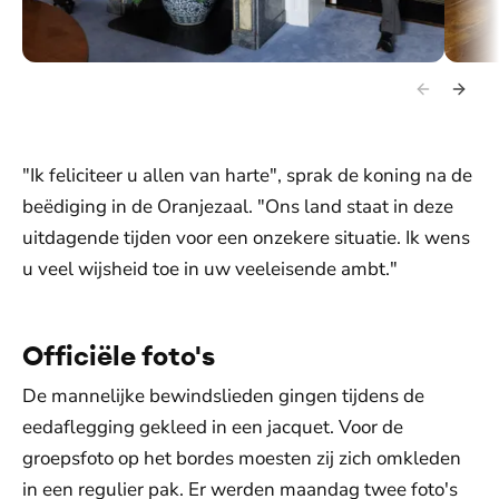
Koning Willem-Alexander ontvangt Rob Jetten op het paleis.
Koning 
vicemin
"Ik feliciteer u allen van harte", sprak de koning na de
beëdiging in de Oranjezaal. "Ons land staat in deze
uitdagende tijden voor een onzekere situatie. Ik wens
u veel wijsheid toe in uw veeleisende ambt."
Officiële foto's
De mannelijke bewindslieden gingen tijdens de
eedaflegging gekleed in een jacquet. Voor de
groepsfoto op het bordes moesten zij zich omkleden
in een regulier pak. Er werden maandag twee foto's