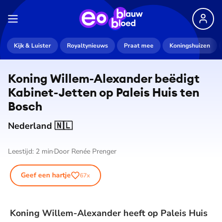
Kijk & Luister
Royaltynieuws
Praat mee
Koningshuizen
Koning Willem-Alexander beëdigt
Kabinet-Jetten op Paleis Huis ten
Bosch
Nederland 🇳🇱
Leestijd:
2
min
Door
Renée Prenger
Geef een hartje
67
x
Koning Willem-Alexander heeft op Paleis Huis