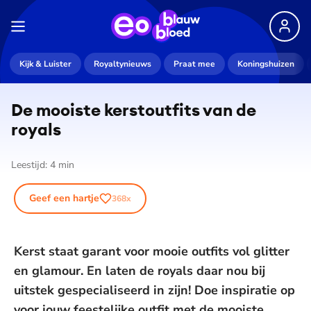
Kijk & Luister
Royaltynieuws
Praat mee
Koningshuizen
De mooiste kerstoutfits van de
royals
Leestijd:
4
min
Geef een hartje
368
x
Kerst staat garant voor mooie outfits vol glitter
en glamour. En laten de royals daar nou bij
uitstek gespecialiseerd in zijn! Doe inspiratie op
voor jouw feestelijke outfit met de mooiste