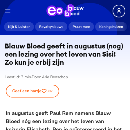
Kijk & Luister
Royaltynieuws
Praat mee
Koningshuizen
Blauw Bloed geeft in augustus (nog)
een lezing over het leven van Sisi!
Zo kun je erbij zijn
Leestijd:
3
min
Door
Arie Benschop
Geef een hartje
30
x
In augustus geeft Paul Rem namens Blauw
Bloed nóg een lezing over het leven van
keizerin Elisabeth. Ben je geïnteresseerd in het