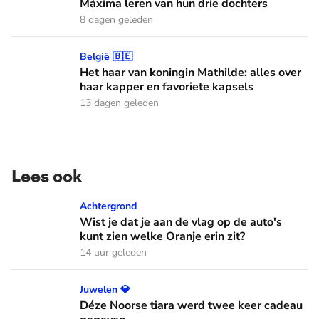
Máxima leren van hun drie dochters
8 dagen geleden
Het haar van koningin Mathilde: alles over haar kapper en fa
België 🇧🇪
Het haar van koningin Mathilde: alles over
haar kapper en favoriete kapsels
13 dagen geleden
Lees ook
Wist je dat je aan de vlag op de auto's kunt zien welke Oranj
Achtergrond
Wist je dat je aan de vlag op de auto's
kunt zien welke Oranje erin zit?
14 uur geleden
Déze Noorse tiara werd twee keer cadeau gegeven
Juwelen 💎
Déze Noorse tiara werd twee keer cadeau