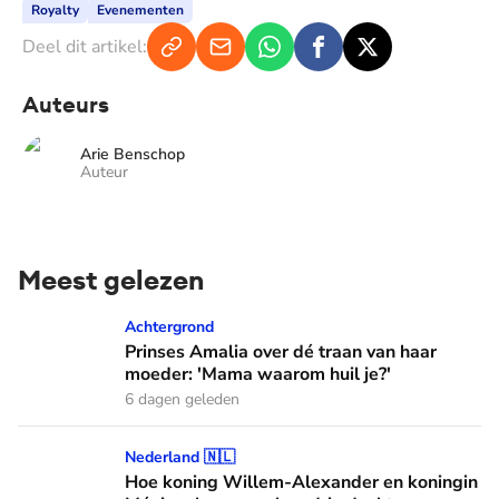
Royalty
Evenementen
Deel dit artikel:
Auteurs
Arie Benschop
Auteur
Meest gelezen
Prinses Amalia over dé traan van haar moeder: 'Mama waaro
Achtergrond
Prinses Amalia over dé traan van haar
moeder: 'Mama waarom huil je?'
6 dagen geleden
Hoe koning Willem-Alexander en koningin Máxima leren van
Nederland 🇳🇱
Hoe koning Willem-Alexander en koningin