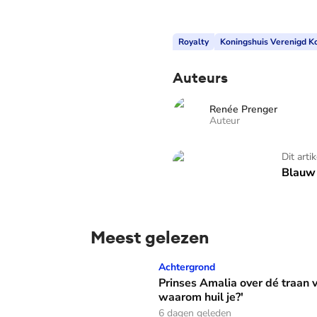
Royalty
Koningshuis Verenigd Ko
Auteurs
Renée Prenger
Auteur
Blauw Bloed - TV
Dit arti
Blauw 
Meest gelezen
Prinses Amalia over dé traan van haar moed
Achtergrond
Prinses Amalia over dé traan
waarom huil je?'
6 dagen geleden