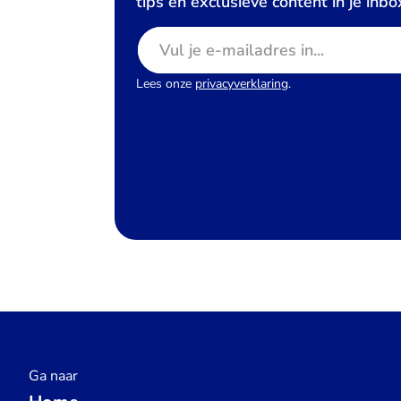
tips en exclusieve content in je inbo
E-mailadres
Lees onze
privacyverklaring
.
Ga naar