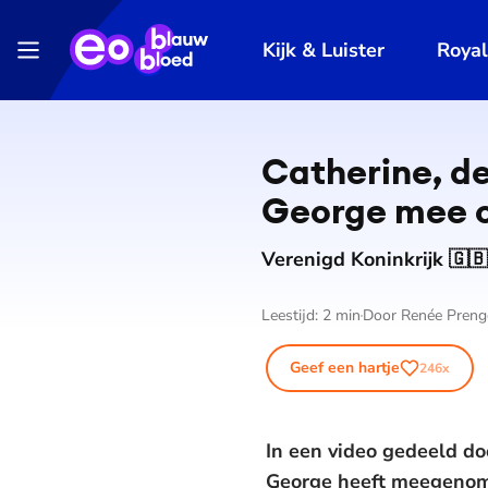
Kijk & Luister
Roya
Catherine, d
George mee 
Verenigd Koninkrijk 🇬🇧
Leestijd:
2
min
Door
Renée Preng
Geef een hartje
246
x
In een video gedeeld do
George heeft meegenomen