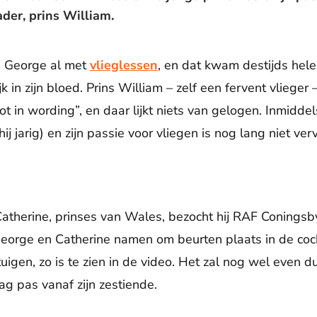
der, prins William.
s George al met
vlieglessen
, en dat kwam destijds hele
jk in zijn bloed. Prins William – zelf een fervent vlieger
ot in wording”, en daar lijkt niets van gelogen. Inmiddel
j jarig) en zijn passie voor vliegen is nog lang niet ver
therine, prinses van Wales, bezocht hij RAF Coningsb
George en Catherine namen om beurten plaats in de cock
gtuigen, zo is te zien in de video. Het zal nog wel even 
g pas vanaf zijn zestiende.