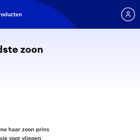
roducten
dste zoon
ine haar zoon prins
ie voor vliegen