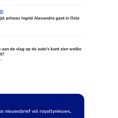
grid Alexandra gaat in Oslo studeren
🇴
jd: prinses Ingrid Alexandra gaat in Oslo
op de auto's kunt zien welke Oranje erin zit?
e aan de vlag op de auto's kunt zien welke
it?
n
ke nieuwsbrief vol royaltynieuws,