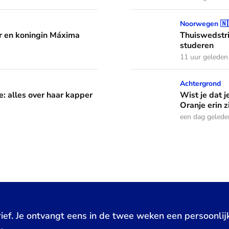
áxima leren van hun drie dochters
Thuiswedstrijd: prinses In
Noorwegen 🇳
 en koningin Máxima
Thuiswedstri
studeren
11 uur geleden
aar kapper en favoriete kapsels
Wist je dat je aan de vlag 
Achtergrond
e: alles over haar kapper
Wist je dat j
Oranje erin z
een dag gelede
ief. Je ontvangt eens in de twee weken een persoonlij