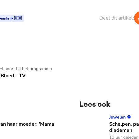
Deel dit artikel:
ninkrijk 🇬🇧
kel hoort bij het programma
Bloed - TV
Lees ook
er: 'Mama waarom huil je?'
Schelpen, parels en bloem
Juwelen 💎
 van haar moeder: 'Mama
Schelpen, pa
diademen
10 uur geleden