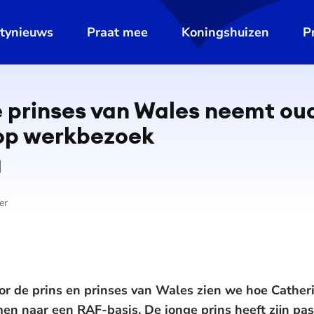
ltynieuws
Praat mee
Koningshuizen
P
e prinses van Wales neemt ou
op werkbezoek
er
or de prins en prinses van Wales zien we hoe Cather
 naar een RAF-basis. De jonge prins heeft zijn pass