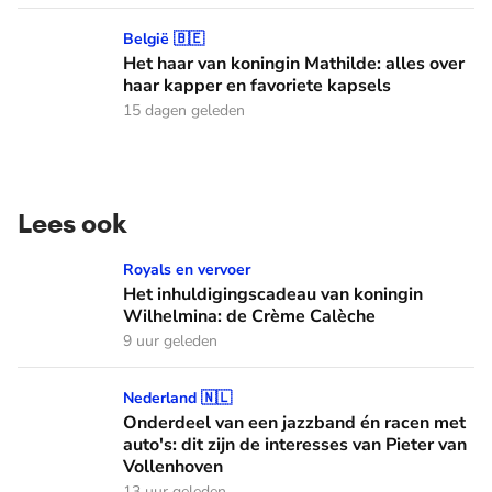
Het haar van koningin Mathilde: alles over haar kapper en fa
België 🇧🇪
Het haar van koningin Mathilde: alles over
haar kapper en favoriete kapsels
15 dagen geleden
Lees ook
Het inhuldigingscadeau van koningin Wilhelmina: de Crème
Royals en vervoer
Het inhuldigingscadeau van koningin
Wilhelmina: de Crème Calèche
9 uur geleden
Onderdeel van een jazzband én racen met auto's: dit zijn de
Nederland 🇳🇱
Onderdeel van een jazzband én racen met
auto's: dit zijn de interesses van Pieter van
Vollenhoven
13 uur geleden