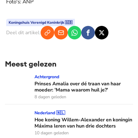
Foto's: ANP
Koningshuis Verenigd Koninkrijk 🇬🇧
Deel dit artikel:
Meest gelezen
Prinses Amalia over dé traan van haar moeder: 'Mama waaro
Achtergrond
Prinses Amalia over dé traan van haar
moeder: 'Mama waarom huil je?'
8 dagen geleden
Hoe koning Willem-Alexander en koningin Máxima leren van
Nederland 🇳🇱
Hoe koning Willem-Alexander en koningin
Máxima leren van hun drie dochters
10 dagen geleden