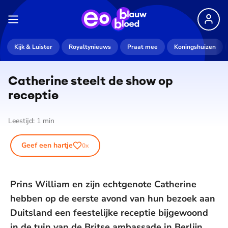
Kijk & Luister
Royaltynieuws
Praat mee
Koningshuizen
Catherine steelt de show op
receptie
Leestijd:
1
min
Geef een hartje
0
x
Prins William en zijn echtgenote Catherine
hebben op de eerste avond van hun bezoek aan
Duitsland een feestelijke receptie bijgewoond
in de tuin van de Britse ambassade in Berlijn.