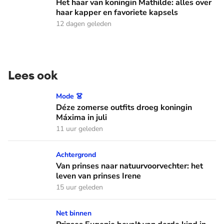
Het haar van koningin Mathilde: alles over
haar kapper en favoriete kapsels
12 dagen geleden
Lees ook
Déze zomerse outfits droeg koningin Máxima in juli
Mode 👗
Déze zomerse outfits droeg koningin
Máxima in juli
11 uur geleden
Van prinses naar natuurvoorvechter: het leven van prinses I
Achtergrond
Van prinses naar natuurvoorvechter: het
leven van prinses Irene
15 uur geleden
Prinses Eugenie bevalt van derde kind in Portugal
Net binnen