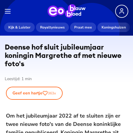
Kijk & Luister
Royaltynieuws
Praat mee
Koningshuizen
Deense hof sluit jubileumjaar
koningin Margrethe af met nieuwe
foto's
Leestijd:
1
min
Geef een hartje
363
x
Om het jubileumjaar 2022 af te sluiten zijn er
twee nieuwe foto's van de Deense koninklijke
familie gepubliceerd. Koningin Margrethe zit