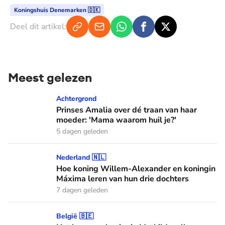
Koningshuis Denemarken 🇩🇰
Deel dit artikel:
Meest gelezen
Prinses Amalia over dé traan van haar moeder: 'Mama waaro
Achtergrond
Prinses Amalia over dé traan van haar
moeder: 'Mama waarom huil je?'
5 dagen geleden
Hoe koning Willem-Alexander en koningin Máxima leren van
Nederland 🇳🇱
Hoe koning Willem-Alexander en koningin
Máxima leren van hun drie dochters
7 dagen geleden
Het haar van koningin Mathilde: alles over haar kapper en fa
België 🇧🇪