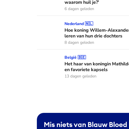
waarom huil je?'
6 dagen geleden
Hoe koning Willem-Alexander en koningin M
Nederland 🇳🇱
Hoe koning Willem-Alexander
leren van hun drie dochters
8 dagen geleden
Het haar van koningin Mathilde: alles over h
België 🇧🇪
Het haar van koningin Mathild
en favoriete kapsels
13 dagen geleden
Mis niets van Blauw Bloed