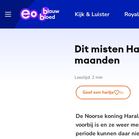
Kijk & Luister
Roya
Dit misten Ha
maanden
Leestijd:
2
min
Geef een hartje
0
x
De Noorse koning Haral
voorbij is en ze weer 
periode kunnen daar nie