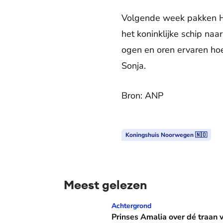
Volgende week pakken Ha
het koninklijke schip na
ogen en oren ervaren hoe
Sonja.
Bron: ANP
Koningshuis Noorwegen 🇳🇴
Meest gelezen
Prinses Amalia over dé traan van haar moed
Achtergrond
Prinses Amalia over dé traan