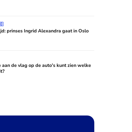
grid Alexandra gaat in Oslo studeren
🇴
jd: prinses Ingrid Alexandra gaat in Oslo
op de auto's kunt zien welke Oranje erin zit?
e aan de vlag op de auto's kunt zien welke
it?