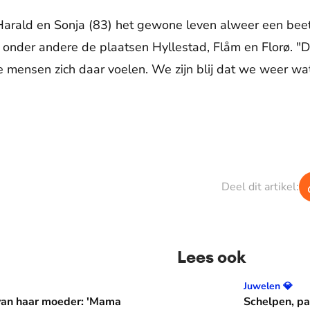
rald en Sonja (83) het gewone leven alweer een beetj
ar onder andere de plaatsen Hyllestad, Flåm en Florø. 
 mensen zich daar voelen. We zijn blij dat we weer wat
Deel dit artikel:
Lees ook
er: 'Mama waarom huil je?'
Schelpen, parels en bloem
Juwelen 💎
 van haar moeder: 'Mama
Schelpen, pa