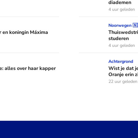
diademen
4 uur geleden
áxima leren van hun drie dochters
Thuiswedstrijd: prinses In
Noorwegen 🇳
 en koningin Máxima
Thuiswedstri
studeren
4 uur geleden
aar kapper en favoriete kapsels
Wist je dat je aan de vlag 
Achtergrond
e: alles over haar kapper
Wist je dat j
Oranje erin z
22 uur geleden