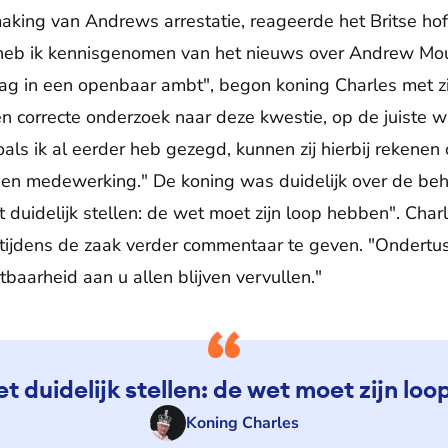
king van Andrews arrestatie, reageerde het Britse ho
 heb ik kennisgenomen van het nieuws over Andrew Mo
 in een openbaar ambt", begon koning Charles met zijn
e en correcte onderzoek naar deze kwestie, op de juiste w
als ik al eerder heb gezegd, kunnen zij hierbij rekenen
 en medewerking." De koning was duidelijk over de be
et duidelijk stellen: de wet moet zijn loop hebben". Char
 tijdens de zaak verder commentaar te geven. "Ondertus
stbaarheid aan u allen blijven vervullen."
et duidelijk stellen: de wet moet zijn lo
Koning Charles