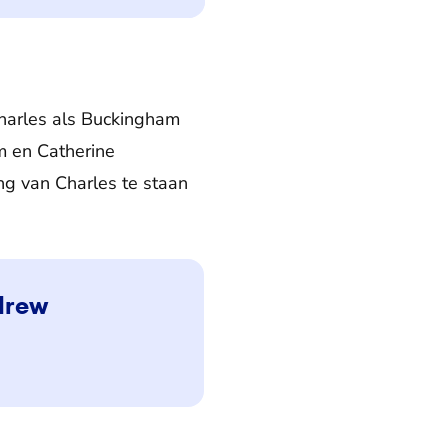
harles als Buckingham
m en Catherine
ing van Charles te staan
drew