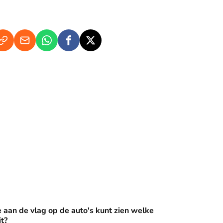
op de auto's kunt zien welke Oranje erin zit?
e aan de vlag op de auto's kunt zien welke
it?