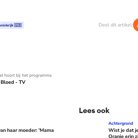
Deel dit artikel:
ninkrijk 🇬🇧
kel hoort bij het programma
Bloed - TV
Lees ook
er: 'Mama waarom huil je?'
Wist je dat je aan de vlag 
Achtergrond
 van haar moeder: 'Mama
Wist je dat j
Oranje erin z