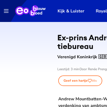
Kijk & Luister
Roya
Ex-prins Andr
tie­bu­reau
Verenigd Koninkrijk 🇬🇧
Leestijd:
3
min
Door
Renée Preng
Geef een hartje
89
x
Andrew Mountbatten-Win
verdenking van ambtsmisb