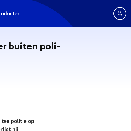
roducten
 buiten po­li­
se politie op
liet hij