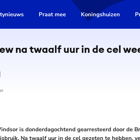
ltynieuws
Praat mee
Koningshuizen
P
ew na twaalf uur in de cel weer
er
dsor is donderdagochtend gearresteerd door de Brit
ruik. Na twaalf uur in de cel gezeten te hebben, ver