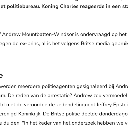
t politiebureau. Koning Charles reageerde in een s
.
of Andrew Mountbatten-Windsor is ondervraagd op het 
gen de ex-prins, al is het volgens Britse media gebruike
.
e
jd werden meerdere politieagenten gesignaleerd bij An
m. De reden van de arrestatie? Andrew zou vermoedelij
d met de veroordeelde zedendelinquent Jeffrey Epstein i
renigd Koninkrijk. De Britse politie deelde donderdag
 te duiden: "In het kader van het onderzoek hebben we