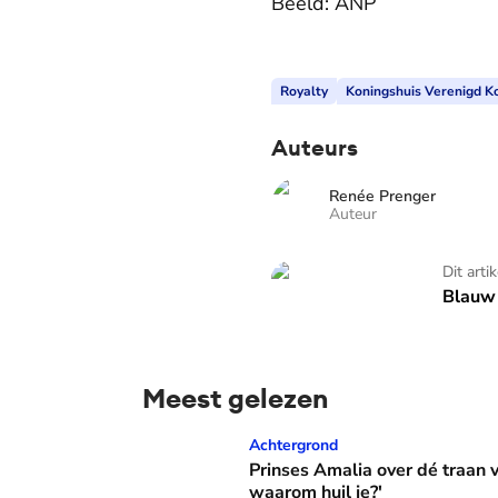
Beeld: ANP
Royalty
Koningshuis Verenigd Ko
Auteurs
Renée Prenger
Auteur
Blauw Bloed - TV
Dit arti
Blauw 
Meest gelezen
Prinses Amalia over dé traan van haar moed
Achtergrond
Prinses Amalia over dé traan
waarom huil je?'