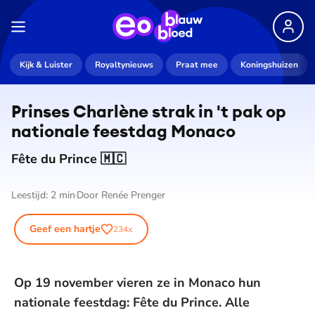
Kijk & Luister
Royaltynieuws
Praat mee
Koningshuizen
Prinses Charlène strak in 't pak op
nationale feestdag Monaco
Fête du Prince 🇲🇨
Leestijd:
2
min
Door
Renée Prenger
Geef een hartje
234
x
Op 19 november vieren ze in Monaco hun
nationale feestdag: Fête du Prince. Alle