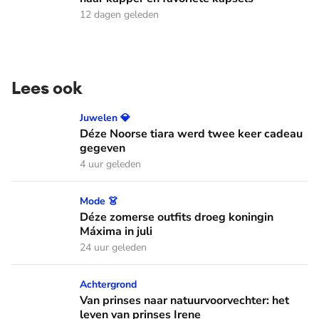
12 dagen geleden
Lees ook
Déze Noorse tiara werd twee keer cadeau gegeven
Juwelen 💎
Déze Noorse tiara werd twee keer cadeau
gegeven
4 uur geleden
Déze zomerse outfits droeg koningin Máxima in juli
Mode 👗
Déze zomerse outfits droeg koningin
Máxima in juli
24 uur geleden
Van prinses naar natuurvoorvechter: het leven van prinses I
Achtergrond
Van prinses naar natuurvoorvechter: het
leven van prinses Irene