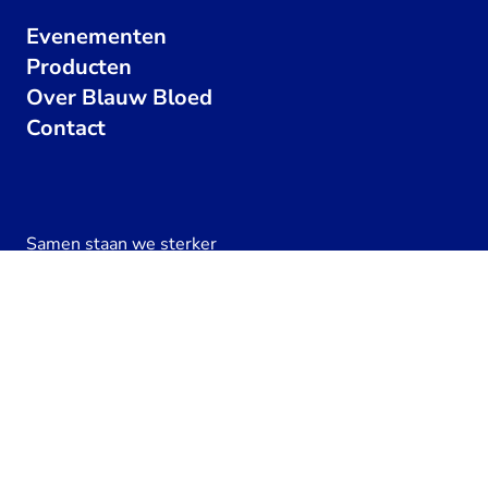
Evenementen
Producten
Over Blauw Bloed
Contact
Samen staan we sterker
Steun de EO
Geef een hartje
234
x
Zoek elkaar op