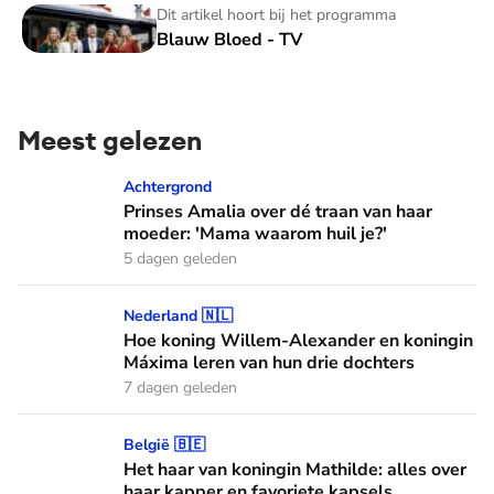
Blauw Bloed - TV
Dit artikel hoort bij het programma
Blauw Bloed - TV
Meest gelezen
Prinses Amalia over dé traan van haar moeder: 'Mama waaro
Achtergrond
Prinses Amalia over dé traan van haar
moeder: 'Mama waarom huil je?'
5 dagen geleden
Hoe koning Willem-Alexander en koningin Máxima leren van
Nederland 🇳🇱
Hoe koning Willem-Alexander en koningin
Máxima leren van hun drie dochters
7 dagen geleden
Het haar van koningin Mathilde: alles over haar kapper en fa
België 🇧🇪
Het haar van koningin Mathilde: alles over
haar kapper en favoriete kapsels