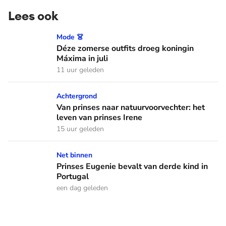
Lees ook
Déze zomerse outfits droeg koningin Máxima in juli
Mode 👗
Déze zomerse outfits droeg koningin
Máxima in juli
11 uur geleden
Van prinses naar natuurvoorvechter: het leven van prinses I
Achtergrond
Van prinses naar natuurvoorvechter: het
leven van prinses Irene
15 uur geleden
Prinses Eugenie bevalt van derde kind in Portugal
Net binnen
Prinses Eugenie bevalt van derde kind in
Portugal
een dag geleden