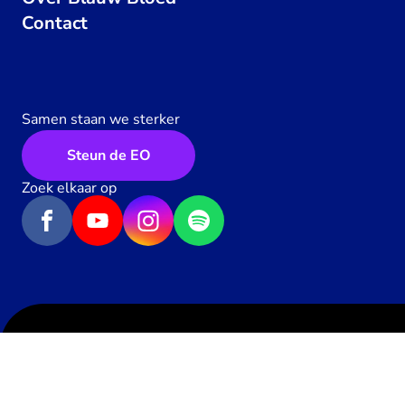
Contact
Samen staan we sterker
Steun de EO
Zoek elkaar op
Algemene voorwaarden
Privacy
Contact
Geef een hartje
0
x
Werken bij de EO
Pers
Toegankelijkheid