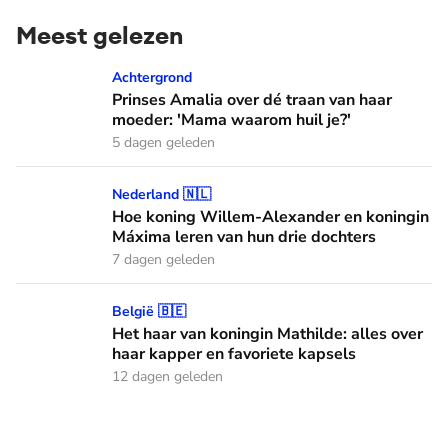
Meest gelezen
Prinses Amalia over dé traan van haar moeder: 'Mama waaro
Achtergrond
Prinses Amalia over dé traan van haar
moeder: 'Mama waarom huil je?'
5 dagen geleden
Hoe koning Willem-Alexander en koningin Máxima leren van
Nederland 🇳🇱
Hoe koning Willem-Alexander en koningin
Máxima leren van hun drie dochters
7 dagen geleden
Het haar van koningin Mathilde: alles over haar kapper en fa
België 🇧🇪
Het haar van koningin Mathilde: alles over
haar kapper en favoriete kapsels
12 dagen geleden