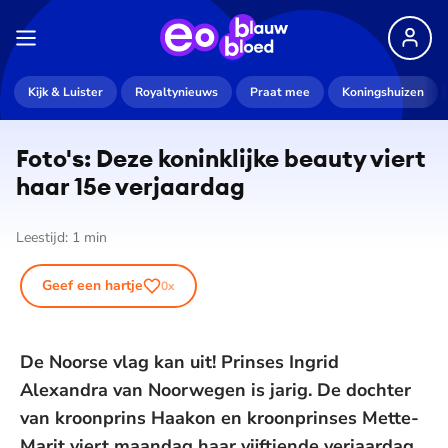
Kijk & Luister
Royaltynieuws
Praat mee
Koningshuizen
Foto's: Deze koninklijke beauty viert
haar 15e verjaardag
Leestijd:
1
min
Geef een hartje
0
x
De Noorse vlag kan uit! Prinses Ingrid
Alexandra van Noorwegen is jarig. De dochter
van kroonprins Haakon en kroonprinses Mette-
Marit viert maandag haar vijftiende verjaardag.