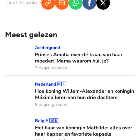
Deel dit artikel:
Meest gelezen
Prinses Amalia over dé traan van haar moeder: 'Mama waaro
Achtergrond
Prinses Amalia over dé traan van haar
moeder: 'Mama waarom huil je?'
7 dagen geleden
Hoe koning Willem-Alexander en koningin Máxima leren van
Nederland 🇳🇱
Hoe koning Willem-Alexander en koningin
Máxima leren van hun drie dochters
9 dagen geleden
Het haar van koningin Mathilde: alles over haar kapper en fa
België 🇧🇪
Het haar van koningin Mathilde: alles over
haar kapper en favoriete kapsels