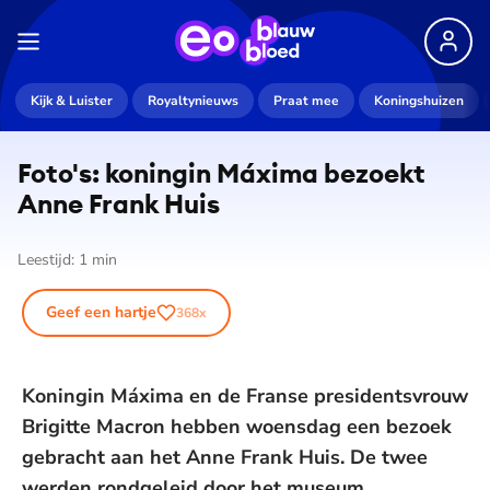
Kijk & Luister
Royaltynieuws
Praat mee
Koningshuizen
Foto's: koningin Máxima bezoekt
Anne Frank Huis
Leestijd:
1
min
Geef een hartje
368
x
Koningin Máxima en de Franse presidentsvrouw
Brigitte Macron hebben woensdag een bezoek
gebracht aan het Anne Frank Huis. De twee
werden rondgeleid door het museum.