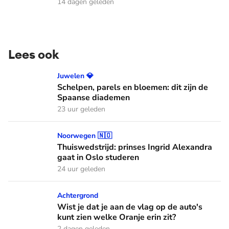
14 dagen geleden
Lees ook
Schelpen, parels en bloemen: dit zijn de Spaanse diademen
Juwelen 💎
Schelpen, parels en bloemen: dit zijn de
Spaanse diademen
23 uur geleden
Thuiswedstrijd: prinses Ingrid Alexandra gaat in Oslo stude
Noorwegen 🇳🇴
Thuiswedstrijd: prinses Ingrid Alexandra
gaat in Oslo studeren
24 uur geleden
Wist je dat je aan de vlag op de auto's kunt zien welke Oranj
Achtergrond
Wist je dat je aan de vlag op de auto's
kunt zien welke Oranje erin zit?
2 dagen geleden