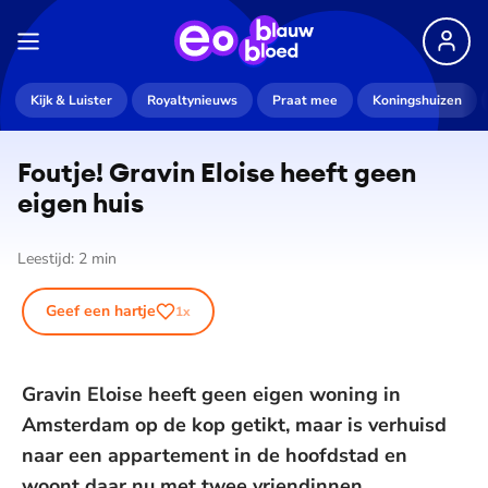
Kijk & Luister
Royaltynieuws
Praat mee
Koningshuizen
Foutje! Gravin Eloise heeft geen
eigen huis
Leestijd:
2
min
Geef een hartje
1
x
Gravin Eloise heeft geen eigen woning in
Amsterdam op de kop getikt, maar is verhuisd
naar een appartement in de hoofdstad en
woont daar nu met twee vriendinnen.