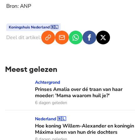
Bron: ANP
Koningshuis Nederland 🇳🇱
Deel dit artikel:
Meest gelezen
Prinses Amalia over dé traan van haar moeder: 'Mama waaro
Achtergrond
Prinses Amalia over dé traan van haar
moeder: 'Mama waarom huil je?'
6 dagen geleden
Hoe koning Willem-Alexander en koningin Máxima leren van
Nederland 🇳🇱
Hoe koning Willem-Alexander en koningin
Máxima leren van hun drie dochters
8 dagen geleden