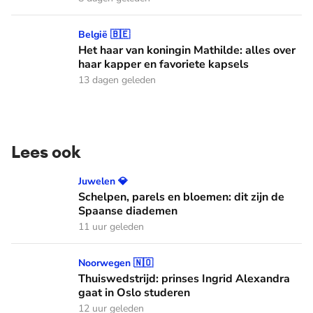
Het haar van koningin Mathilde: alles over haar kapper en fa
België 🇧🇪
Het haar van koningin Mathilde: alles over
haar kapper en favoriete kapsels
13 dagen geleden
Lees ook
Schelpen, parels en bloemen: dit zijn de Spaanse diademen
Juwelen 💎
Schelpen, parels en bloemen: dit zijn de
Spaanse diademen
11 uur geleden
Thuiswedstrijd: prinses Ingrid Alexandra gaat in Oslo stude
Noorwegen 🇳🇴
Thuiswedstrijd: prinses Ingrid Alexandra
gaat in Oslo studeren
12 uur geleden