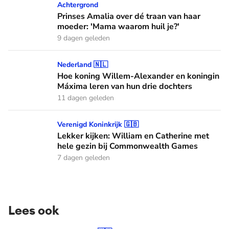
Prinses Amalia over dé traan van haar moeder: 'Mama waaro
Achtergrond
Prinses Amalia over dé traan van haar
moeder: 'Mama waarom huil je?'
9 dagen geleden
Hoe koning Willem-Alexander en koningin Máxima leren van
Nederland 🇳🇱
Hoe koning Willem-Alexander en koningin
Máxima leren van hun drie dochters
11 dagen geleden
Lekker kijken: William en Catherine met hele gezin bij C
Verenigd Koninkrijk 🇬🇧
Lekker kijken: William en Catherine met
hele gezin bij Commonwealth Games
7 dagen geleden
Lees ook