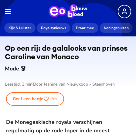
Kijk & Luister
Royaltynieuws
Praat mee
Koningshuizen
Op een rij: de galalooks van prinses
Caroline van Monaco
Mode 👗
Leestijd:
3
min
Door
Jeanine van Nieuwkoop - Steenhoven
Geef een hartje
176
x
De Monegaskische royals verschijnen
regelmatig op de rode loper in de meest