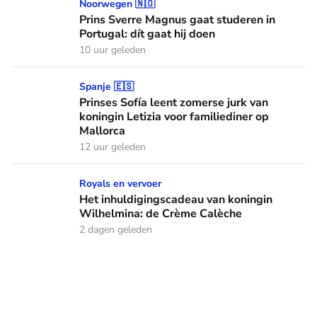
Prins Sverre Magnus gaat studeren in Portugal: dít gaat hij 
Noorwegen 🇳🇴
Prins Sverre Magnus gaat studeren in
Portugal: dít gaat hij doen
10 uur geleden
Prinses Sofía leent zomerse jurk van koningin Letizia voor f
Spanje 🇪🇸
Prinses Sofía leent zomerse jurk van
koningin Letizia voor familiediner op
Mallorca
12 uur geleden
Het inhuldigingscadeau van koningin Wilhelmina: de Crème
Royals en vervoer
Het inhuldigingscadeau van koningin
Wilhelmina: de Crème Calèche
2 dagen geleden