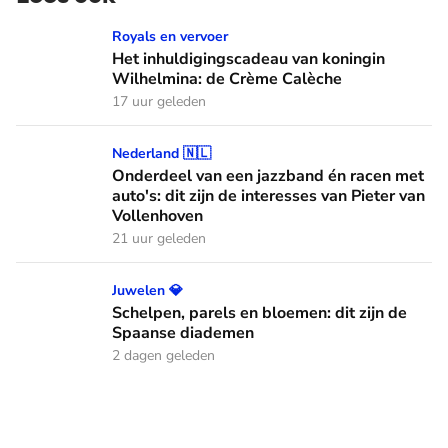
Het inhuldigingscadeau van koningin Wilhelmina: de Crème
Royals en vervoer
Het inhuldigingscadeau van koningin
Wilhelmina: de Crème Calèche
17 uur geleden
Onderdeel van een jazzband én racen met auto's: dit zijn de
Nederland 🇳🇱
Onderdeel van een jazzband én racen met
auto's: dit zijn de interesses van Pieter van
Vollenhoven
21 uur geleden
Schelpen, parels en bloemen: dit zijn de Spaanse diademen
Juwelen 💎
Schelpen, parels en bloemen: dit zijn de
Spaanse diademen
2 dagen geleden