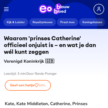
Kijk & Luister
Royaltynieuws
Praat mee
Koningshuizen
Waarom 'prinses Catherine'
officieel onjuist is – en wat je dan
wél kunt zeggen
Verenigd Koninkrijk 🇬🇧
Leestijd:
3
min
Door
Renée Prenger
Geef een hartje
107
x
Kate, Kate Middleton, Catherine, Prinses