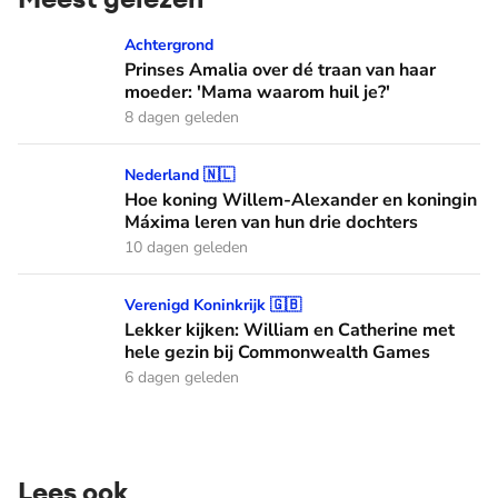
Prinses Amalia over dé traan van haar moeder: 'Mama waaro
Achtergrond
Prinses Amalia over dé traan van haar
moeder: 'Mama waarom huil je?'
8 dagen geleden
Hoe koning Willem-Alexander en koningin Máxima leren van
Nederland 🇳🇱
Hoe koning Willem-Alexander en koningin
Máxima leren van hun drie dochters
10 dagen geleden
Lekker kijken: William en Catherine met hele gezin bij C
Verenigd Koninkrijk 🇬🇧
Lekker kijken: William en Catherine met
hele gezin bij Commonwealth Games
6 dagen geleden
Lees ook