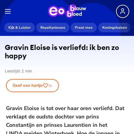
Kijk & Luister
Royaltynieuws
Praat mee
Koningshuizen
Gravin Eloise is verliefd: ik ben zo
happy
Leestijd:
1
min
Geef een hartje
3
x
Gravin Eloise is tot over haar oren verliefd. Dat
verklapt de oudste dochter van prins
Constantijn en prinses Laurentien in het
LINDA.meiden Winterboek. Hoe de jongen in