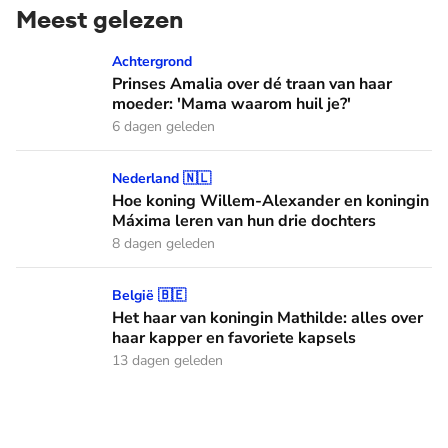
Meest gelezen
Prinses Amalia over dé traan van haar moeder: 'Mama waaro
Achtergrond
Prinses Amalia over dé traan van haar
moeder: 'Mama waarom huil je?'
6 dagen geleden
Hoe koning Willem-Alexander en koningin Máxima leren van
Nederland 🇳🇱
Hoe koning Willem-Alexander en koningin
Máxima leren van hun drie dochters
8 dagen geleden
Het haar van koningin Mathilde: alles over haar kapper en fa
België 🇧🇪
Het haar van koningin Mathilde: alles over
haar kapper en favoriete kapsels
13 dagen geleden