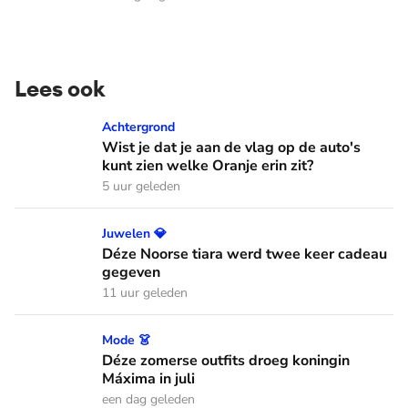
Lees ook
Wist je dat je aan de vlag op de auto's kunt zien welke Oranj
Achtergrond
Wist je dat je aan de vlag op de auto's
kunt zien welke Oranje erin zit?
5 uur geleden
Déze Noorse tiara werd twee keer cadeau gegeven
Juwelen 💎
Déze Noorse tiara werd twee keer cadeau
gegeven
11 uur geleden
Déze zomerse outfits droeg koningin Máxima in juli
Mode 👗
Déze zomerse outfits droeg koningin
Máxima in juli
een dag geleden