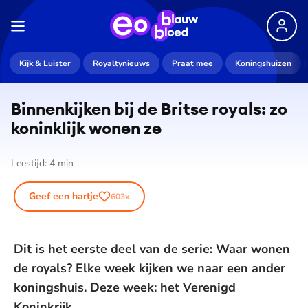
Kijk & Luister
Royaltynieuws
Praat mee
Koningshuizen
Binnenkijken bij de Britse royals: zo
koninklijk wonen ze
Leestijd:
4
min
Geef een hartje
603
x
Dit is het eerste deel van de serie: Waar wonen
de royals? Elke week kijken we naar een ander
koningshuis. Deze week: het Verenigd
Koninkrijk.