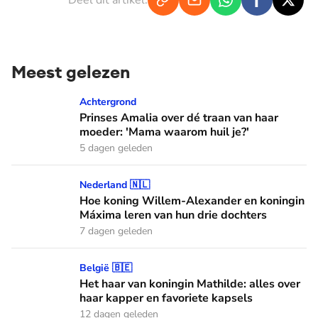
Deel dit artikel:
Meest gelezen
Prinses Amalia over dé traan van haar moeder: 'Mama waaro
Achtergrond
Prinses Amalia over dé traan van haar
moeder: 'Mama waarom huil je?'
5 dagen geleden
Hoe koning Willem-Alexander en koningin Máxima leren van
Nederland 🇳🇱
Hoe koning Willem-Alexander en koningin
Máxima leren van hun drie dochters
7 dagen geleden
Het haar van koningin Mathilde: alles over haar kapper en fa
België 🇧🇪
Het haar van koningin Mathilde: alles over
haar kapper en favoriete kapsels
12 dagen geleden