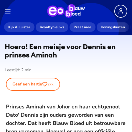
Kijk & Luister
Royaltynieuws
Praat mee
Koningshuizen
Hoera! Een meisje voor Dennis en
prinses Aminah
Leestijd:
2
min
Geef een hartje
27
x
Prinses Aminah van Johor en haar echtgenoot
Dato' Dennis zijn ouders geworden van een
dochter. Dat heeft Blauw Bloed uit betrouwbare
bron vernomen. Hoewel er nog een officiële