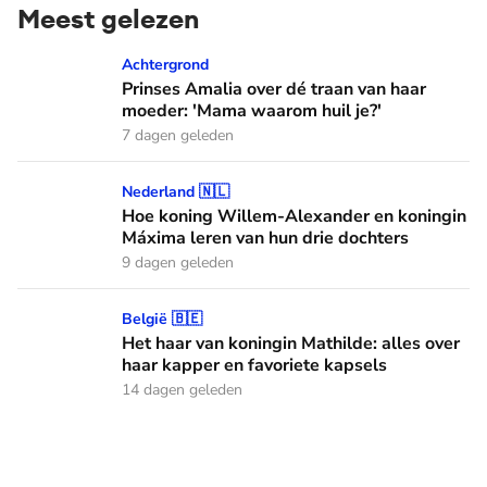
Meest gelezen
Prinses Amalia over dé traan van haar moeder: 'Mama waaro
Achtergrond
Prinses Amalia over dé traan van haar
moeder: 'Mama waarom huil je?'
7 dagen geleden
Hoe koning Willem-Alexander en koningin Máxima leren van
Nederland 🇳🇱
Hoe koning Willem-Alexander en koningin
Máxima leren van hun drie dochters
9 dagen geleden
Het haar van koningin Mathilde: alles over haar kapper en fa
België 🇧🇪
Het haar van koningin Mathilde: alles over
haar kapper en favoriete kapsels
14 dagen geleden