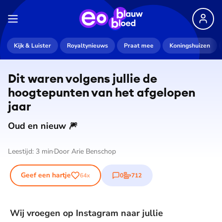
Kijk & Luister
Royaltynieuws
Praat mee
Koningshuizen
Dit waren volgens jullie de
hoogtepunten van het afgelopen
jaar
Oud en nieuw 🎆
Leestijd:
3
min
Door
Arie Benschop
Geef een hartje
0
712
64
x
reacties
stemmen
Wij vroegen op Instagram naar jullie