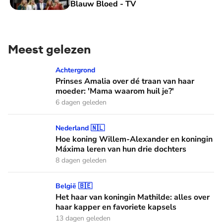
Blauw Bloed - TV
Meest gelezen
Prinses Amalia over dé traan van haar moeder: 'Mama waaro
Achtergrond
Prinses Amalia over dé traan van haar
moeder: 'Mama waarom huil je?'
6 dagen geleden
Hoe koning Willem-Alexander en koningin Máxima leren van
Nederland 🇳🇱
Hoe koning Willem-Alexander en koningin
Máxima leren van hun drie dochters
8 dagen geleden
Het haar van koningin Mathilde: alles over haar kapper en fa
België 🇧🇪
Het haar van koningin Mathilde: alles over
haar kapper en favoriete kapsels
13 dagen geleden