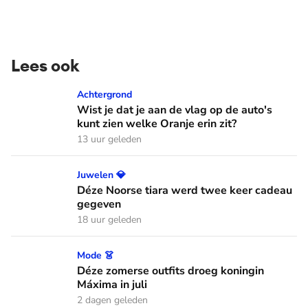
Lees ook
Wist je dat je aan de vlag op de auto's kunt zien welke Oranj
Achtergrond
Wist je dat je aan de vlag op de auto's
kunt zien welke Oranje erin zit?
13 uur geleden
Déze Noorse tiara werd twee keer cadeau gegeven
Juwelen 💎
Déze Noorse tiara werd twee keer cadeau
gegeven
18 uur geleden
Déze zomerse outfits droeg koningin Máxima in juli
Mode 👗
Déze zomerse outfits droeg koningin
Máxima in juli
2 dagen geleden