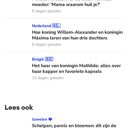
moeder: 'Mama waarom huil je?'
6 dagen geleden
Hoe koning Willem-Alexander en koningin Máxima leren van
Nederland 🇳🇱
Hoe koning Willem-Alexander en koningin
Máxima leren van hun drie dochters
8 dagen geleden
Het haar van koningin Mathilde: alles over haar kapper en fa
België 🇧🇪
Het haar van koningin Mathilde: alles over
haar kapper en favoriete kapsels
13 dagen geleden
Lees ook
Schelpen, parels en bloemen: dit zijn de Spaanse diademen
Juwelen 💎
Schelpen, parels en bloemen: dit zijn de