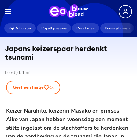
Kijk & Luister
Royaltynieuws
Praat mee
Koningshuizen
Japans keizerspaar herdenkt
tsunami
Leestijd:
1
min
Geef een hartje
0
x
Keizer Naruhito, keizerin Masako en prinses
Aiko van Japan hebben woensdag een moment
stilte ingelast om de slachtoffers te herdenken
van de aardbeving en de tsunami die Japan in