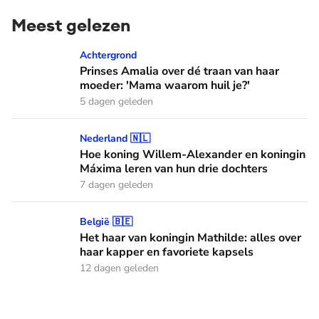
Meest gelezen
Prinses Amalia over dé traan van haar moeder: 'Mama waaro
Achtergrond
Prinses Amalia over dé traan van haar
moeder: 'Mama waarom huil je?'
5 dagen geleden
Hoe koning Willem-Alexander en koningin Máxima leren van
Nederland 🇳🇱
Hoe koning Willem-Alexander en koningin
Máxima leren van hun drie dochters
7 dagen geleden
Het haar van koningin Mathilde: alles over haar kapper en fa
België 🇧🇪
Het haar van koningin Mathilde: alles over
haar kapper en favoriete kapsels
12 dagen geleden