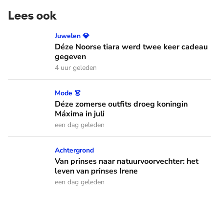
Lees ook
Déze Noorse tiara werd twee keer cadeau gegeven
Juwelen 💎
Déze Noorse tiara werd twee keer cadeau
gegeven
4 uur geleden
Déze zomerse outfits droeg koningin Máxima in juli
Mode 👗
Déze zomerse outfits droeg koningin
Máxima in juli
een dag geleden
Van prinses naar natuurvoorvechter: het leven van prinses I
Achtergrond
Van prinses naar natuurvoorvechter: het
leven van prinses Irene
een dag geleden