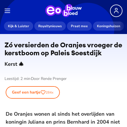
Kijk & Luister
Royaltynieuws
Praat mee
Koningshuizen
Zó versierden de Oranjes vroeger de
kerstboom op Paleis Soestdijk
Kerst 🎄
Leestijd:
2
min
Door
Renée Prenger
Geef een hartje
284
x
De Oranjes wonen al sinds het overlijden van
koningin Juliana en prins Bernhard in 2004 niet