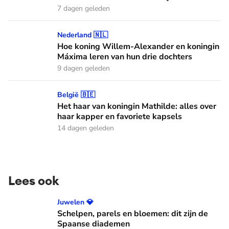
7 dagen geleden
Hoe koning Willem-Alexander en koningin Máxima leren van
Nederland 🇳🇱
Hoe koning Willem-Alexander en koningin
Máxima leren van hun drie dochters
9 dagen geleden
Het haar van koningin Mathilde: alles over haar kapper en fa
België 🇧🇪
Het haar van koningin Mathilde: alles over
haar kapper en favoriete kapsels
14 dagen geleden
Lees ook
Schelpen, parels en bloemen: dit zijn de Spaanse diademen
Juwelen 💎
Schelpen, parels en bloemen: dit zijn de
Spaanse diademen