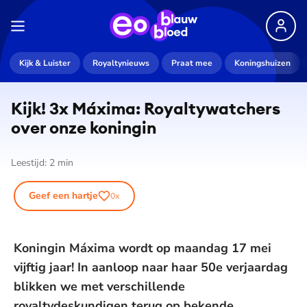
Kijk & Luister
Royaltynieuws
Praat mee
Koningshuizen
Kijk! 3x Máxima: Roy­al­ty­wat­chers
over onze koningin
Leestijd:
2
min
Geef een hartje
0
x
Koningin Máxima wordt op maandag 17 mei
vijftig jaar! In aanloop naar haar 50e verjaardag
blikken we met verschillende
royaltydeskundigen terug op bekende,