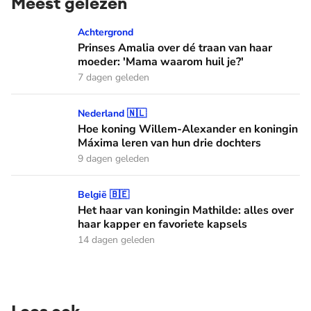
Meest gelezen
Prinses Amalia over dé traan van haar moeder: 'Mama waaro
Achtergrond
Prinses Amalia over dé traan van haar
moeder: 'Mama waarom huil je?'
7 dagen geleden
Hoe koning Willem-Alexander en koningin Máxima leren van
Nederland 🇳🇱
Hoe koning Willem-Alexander en koningin
Máxima leren van hun drie dochters
9 dagen geleden
Het haar van koningin Mathilde: alles over haar kapper en fa
België 🇧🇪
Het haar van koningin Mathilde: alles over
haar kapper en favoriete kapsels
14 dagen geleden
Lees ook