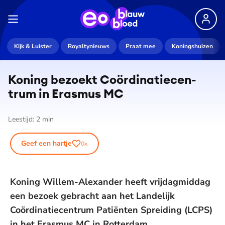
Kijk & Luister
Royaltynieuws
Praat mee
Koningshuizen
Koning bezoekt Co­ör­di­na­tie­cen­
trum in Erasmus MC
Leestijd:
2
min
Geef een hartje
0
x
Koning Willem-Alexander heeft vrijdagmiddag
een bezoek gebracht aan het Landelijk
Coördinatiecentrum Patiënten Spreiding (LCPS)
in het Erasmus MC in Rotterdam.