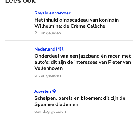
Het inhuldigingscadeau van koningin Wilhelmina: de Crème
Royals en vervoer
Het inhuldigingscadeau van koningin
Wilhelmina: de Crème Calèche
2 uur geleden
Onderdeel van een jazzband én racen met auto's: dit zijn de
Nederland 🇳🇱
Onderdeel van een jazzband én racen met
auto's: dit zijn de interesses van Pieter van
Vollenhoven
6 uur geleden
Schelpen, parels en bloemen: dit zijn de Spaanse diademen
Juwelen 💎
Schelpen, parels en bloemen: dit zijn de
Spaanse diademen
een dag geleden