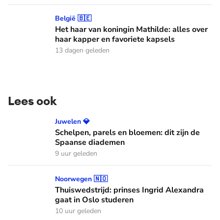
Het haar van koningin Mathilde: alles over haar kapper en fa
België 🇧🇪
Het haar van koningin Mathilde: alles over
haar kapper en favoriete kapsels
13 dagen geleden
Lees ook
Schelpen, parels en bloemen: dit zijn de Spaanse diademen
Juwelen 💎
Schelpen, parels en bloemen: dit zijn de
Spaanse diademen
9 uur geleden
Thuiswedstrijd: prinses Ingrid Alexandra gaat in Oslo stude
Noorwegen 🇳🇴
Thuiswedstrijd: prinses Ingrid Alexandra
gaat in Oslo studeren
10 uur geleden