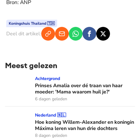
Bron: ANP
Koningshuis Thailand 🇹🇭
Deel dit artikel:
Meest gelezen
Prinses Amalia over dé traan van haar moeder: 'Mama waaro
Achtergrond
Prinses Amalia over dé traan van haar
moeder: 'Mama waarom huil je?'
6 dagen geleden
Hoe koning Willem-Alexander en koningin Máxima leren van
Nederland 🇳🇱
Hoe koning Willem-Alexander en koningin
Máxima leren van hun drie dochters
8 dagen geleden