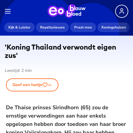
Kijk & Luister
Royaltynieuws
Praat mee
Koningshuizen
'Koning Thailand verwondt eigen
zus'
Leestijd:
2
min
Geef een hartje
4
x
De Thaise prinses Sirindhorn (65) zou de
ernstige verwondingen aan haar enkels
opgelopen hebben door toedoen van haar broer
koning Vajiralongkorn. Hij zou haar hebben