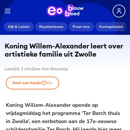
Kijk & Luister
Royaltynieuws
Praat mee
Koningshuizen
Koning Willem-Alexander leert over
artistieke familie uit Zwolle
Leestijd:
2
min
Door
Arie Benschop
Geef een hartje
66
x
Koning Willem-Alexander opende op
vrijdagmiddag het programma ‘Ter Borch thuis
in Zwolle’, een eerbetoon aan de 17e-eeuwse
schildersfamilie Ter Borch. Hij leerde hier meer