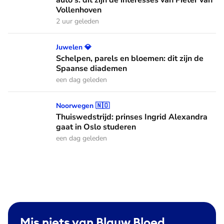
auto's: dit zijn de interesses van Pieter van
Vollenhoven
2 uur geleden
Schelpen, parels en bloemen: dit zijn de Spaanse diademen
Juwelen 💎
Schelpen, parels en bloemen: dit zijn de
Spaanse diademen
een dag geleden
Thuiswedstrijd: prinses Ingrid Alexandra gaat in Oslo stude
Noorwegen 🇳🇴
Thuiswedstrijd: prinses Ingrid Alexandra
gaat in Oslo studeren
een dag geleden
Mis niets van Blauw Bloed