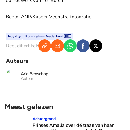
op het werk van Ter Borch.
Beeld: ANP/Kasper Veenstra fotografie
Royalty
Koningshuis Nederland 🇳🇱
Deel dit artikel:
Auteurs
Arie Benschop
Auteur
Meest gelezen
Prinses Amalia over dé traan van haar moeder: 'Mama waaro
Achtergrond
Prinses Amalia over dé traan van haar