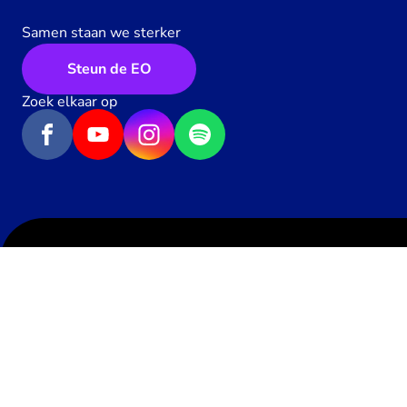
Samen staan we sterker
Steun de EO
Zoek elkaar op
Algemene voorwaarden
Privacy
Contact
Geef een hartje
66
x
Werken bij de EO
Pers
Toegankelijkheid
Richtlijnen
Cookie-instellingen