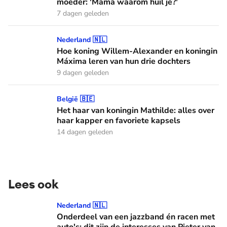
moeder: 'Mama waarom huil je?'
7 dagen geleden
Hoe koning Willem-Alexander en koningin Máxima leren van
Nederland 🇳🇱
Hoe koning Willem-Alexander en koningin
Máxima leren van hun drie dochters
9 dagen geleden
Het haar van koningin Mathilde: alles over haar kapper en fa
België 🇧🇪
Het haar van koningin Mathilde: alles over
haar kapper en favoriete kapsels
14 dagen geleden
Lees ook
Onderdeel van een jazzband én racen met auto's: dit zijn de
Nederland 🇳🇱
Onderdeel van een jazzband én racen met