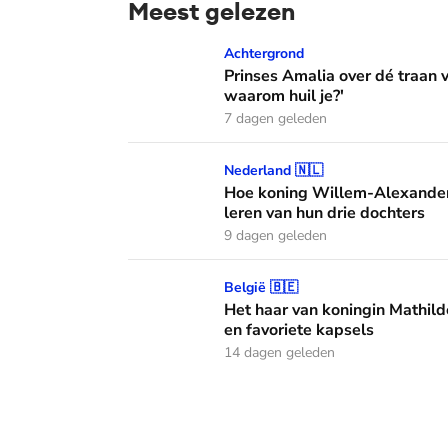
Meest gelezen
Prinses Amalia over dé traan van haar moed
Achtergrond
Prinses Amalia over dé traan
waarom huil je?'
7 dagen geleden
Hoe koning Willem-Alexander en koningin M
Nederland 🇳🇱
Hoe koning Willem-Alexander
leren van hun drie dochters
9 dagen geleden
Het haar van koningin Mathilde: alles over h
België 🇧🇪
Het haar van koningin Mathild
en favoriete kapsels
14 dagen geleden