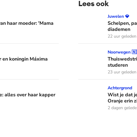
Lees ook
er: 'Mama waarom huil je?'
Schelpen, parels en bloem
Juwelen 💎
 van haar moeder: 'Mama
Schelpen, pa
diademen
22 uur geleden
áxima leren van hun drie dochters
Thuiswedstrijd: prinses In
Noorwegen 🇳
 en koningin Máxima
Thuiswedstri
studeren
23 uur geleden
aar kapper en favoriete kapsels
Wist je dat je aan de vlag 
Achtergrond
e: alles over haar kapper
Wist je dat j
Oranje erin z
2 dagen geled