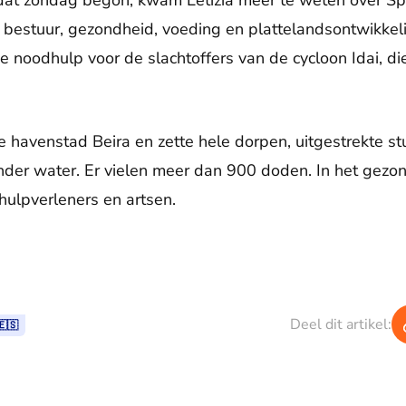
dat zondag begon, kwam Letizia meer te weten over Sp
 bestuur, gezondheid, voeding en plattelandsontwikkel
 de noodhulp voor de slachtoffers van de cycloon Idai, 
 havenstad Beira en zette hele dorpen, uitgestrekte s
der water. Er vielen meer dan 900 doden. In het gezo
hulpverleners en artsen.
Deel dit artikel:
🇪🇸