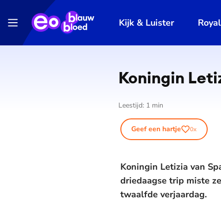
Kijk & Luister
Roya
Koningin Leti
Leestijd:
1
min
Geef een hartje
0
x
Koningin Letizia van S
driedaagse trip miste z
twaalfde verjaardag.