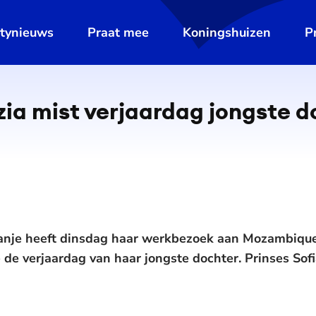
ltynieuws
Praat mee
Koningshuizen
P
zia mist verjaardag jongste 
panje heeft dinsdag haar werkbezoek aan Mozambique
e de verjaardag van haar jongste dochter. Prinses So