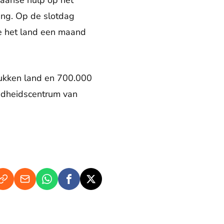
aanse hulp op het
ing. Op de slotdag
die het land een maand
tukken land en 700.000
ndheidscentrum van