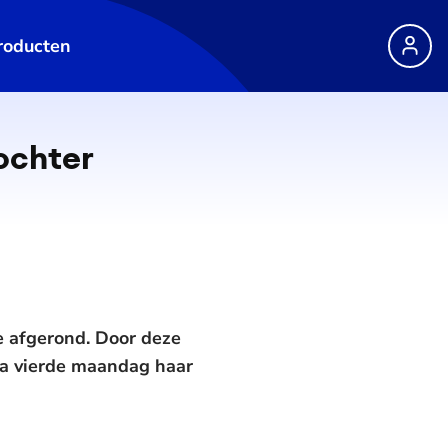
roducten
dochter
 afgerond. Door deze
fia vierde maandag haar