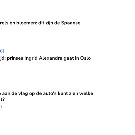
en: dit zijn de Spaanse diademen
rels en bloemen: dit zijn de Spaanse
grid Alexandra gaat in Oslo studeren
🇴
jd: prinses Ingrid Alexandra gaat in Oslo
op de auto's kunt zien welke Oranje erin zit?
e aan de vlag op de auto's kunt zien welke
it?
en