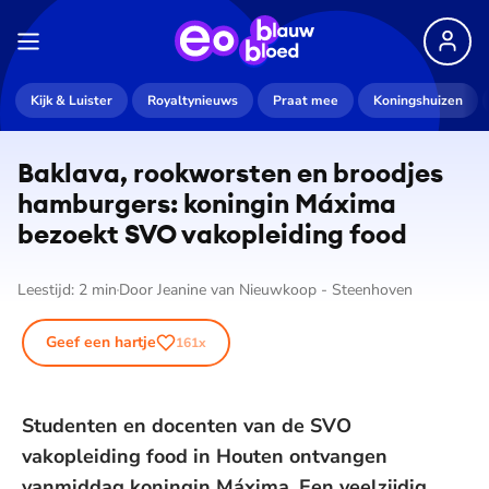
Kijk & Luister
Royaltynieuws
Praat mee
Koningshuizen
Baklava, rookworsten en broodjes
hamburgers: koningin Máxima
bezoekt SVO vakopleiding food
Leestijd:
2
min
Door
Jeanine van Nieuwkoop - Steenhoven
Geef een hartje
161
x
Studenten en docenten van de SVO
vakopleiding food in Houten ontvangen
vanmiddag koningin Máxima. Een veelzijdig