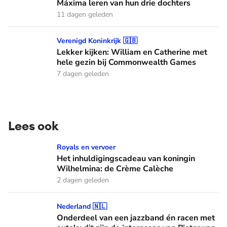
Máxima leren van hun drie dochters
11 dagen geleden
Lekker kijken: William en Catherine met hele gezin bij C
Verenigd Koninkrijk 🇬🇧
Lekker kijken: William en Catherine met
hele gezin bij Commonwealth Games
7 dagen geleden
Lees ook
Het inhuldigingscadeau van koningin Wilhelmina: de Crème
Royals en vervoer
Het inhuldigingscadeau van koningin
Wilhelmina: de Crème Calèche
2 dagen geleden
Onderdeel van een jazzband én racen met auto's: dit zijn de
Nederland 🇳🇱
Onderdeel van een jazzband én racen met