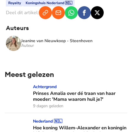
Royalty
Koningshuis Nederland 🇳🇱
Deel dit artikel:
Auteurs
Jeanine van Nieuwkoop - Steenhoven
Auteur
Meest gelezen
Prinses Amalia over dé traan van haar moeder: 'Mama waaro
Achtergrond
Prinses Amalia over dé traan van haar
moeder: 'Mama waarom huil je?'
9 dagen geleden
Hoe koning Willem-Alexander en koningin Máxima leren van
Nederland 🇳🇱
Hoe koning Willem-Alexander en koningin