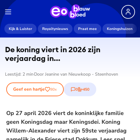
Kijk & Luister
Royaltynieuws
Praat mee
Koningshuizen
De koning viert in 2026 zijn
verjaardag in...
Leestijd:
2
min
Door
Jeanine van Nieuwkoop - Steenhoven
Geef een hartje
0
450
80
x
reacties
stemmen
Op 27 april 2026 viert de koninklijke familie
geen Koningsdag maar Keningsdei. Koning
Willem-Alexander viert zijn 59ste verjaardag
namelijk in de Friese stad Dokkum. Lees snel