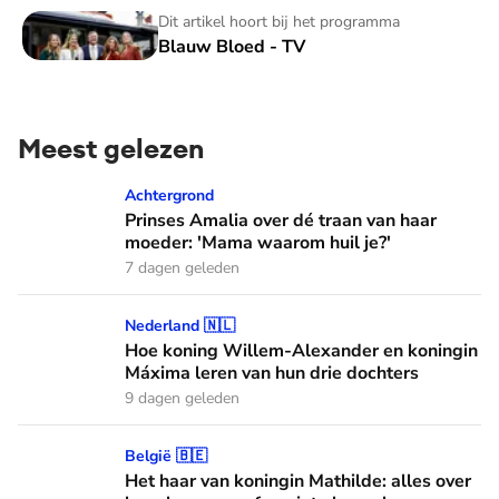
Blauw Bloed - TV
Dit artikel hoort bij het programma
Blauw Bloed - TV
Meest gelezen
Prinses Amalia over dé traan van haar moeder: 'Mama waaro
Achtergrond
Prinses Amalia over dé traan van haar
moeder: 'Mama waarom huil je?'
7 dagen geleden
Hoe koning Willem-Alexander en koningin Máxima leren van
Nederland 🇳🇱
Hoe koning Willem-Alexander en koningin
Máxima leren van hun drie dochters
9 dagen geleden
Het haar van koningin Mathilde: alles over haar kapper en fa
België 🇧🇪
Het haar van koningin Mathilde: alles over