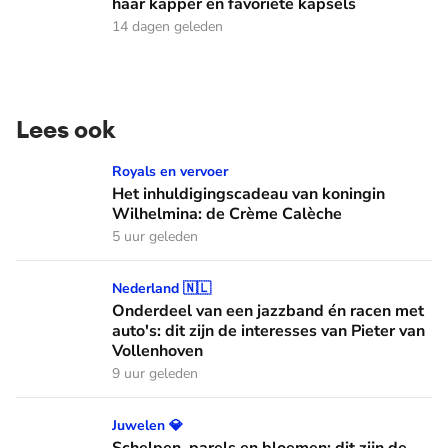
haar kapper en favoriete kapsels
14 dagen geleden
Lees ook
Het inhuldigingscadeau van koningin Wilhelmina: de Crème
Royals en vervoer
Het inhuldigingscadeau van koningin
Wilhelmina: de Crème Calèche
5 uur geleden
Onderdeel van een jazzband én racen met auto's: dit zijn de
Nederland 🇳🇱
Onderdeel van een jazzband én racen met
auto's: dit zijn de interesses van Pieter van
Vollenhoven
9 uur geleden
Schelpen, parels en bloemen: dit zijn de Spaanse diademen
Juwelen 💎