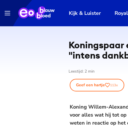
Kijk & Luister
Roya
Koningspaar 
"intens dank
Leestijd:
2
min
Geef een hartje
113
x
Koning Willem-Alexande
voor alles wat hij tot o
weten in reactie op he