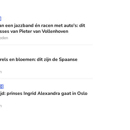
 én racen met auto's: dit zijn de interesses van Pieter van Vo

n een jazzband én racen met auto's: dit
esses van Pieter van Vollenhoven
leden
en: dit zijn de Spaanse diademen
rels en bloemen: dit zijn de Spaanse
n
grid Alexandra gaat in Oslo studeren
🇴
jd: prinses Ingrid Alexandra gaat in Oslo
n