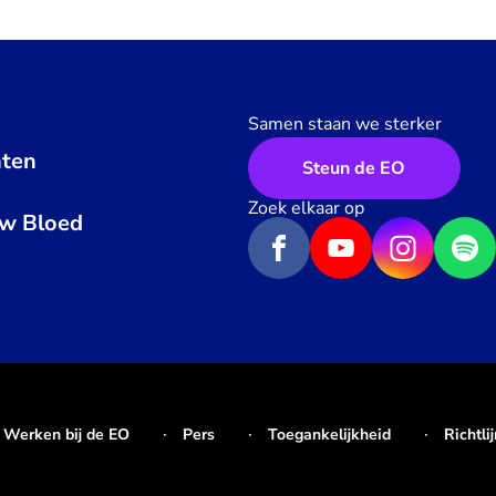
Samen staan we sterker
ten
Steun de EO
n
Zoek elkaar op
uw Bloed
Werken bij de EO
Pers
Toegankelijkheid
Richtli