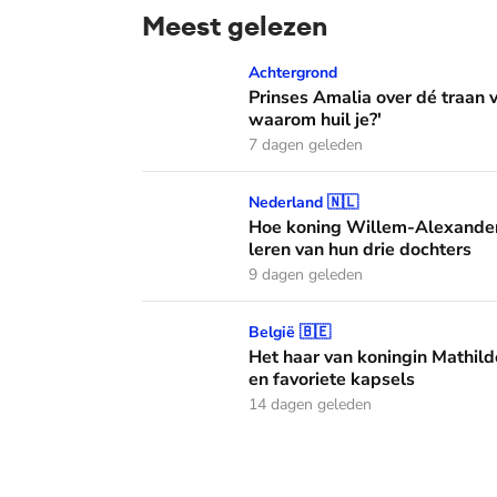
Meest gelezen
Prinses Amalia over dé traan van haar moed
Achtergrond
Prinses Amalia over dé traan
waarom huil je?'
7 dagen geleden
Hoe koning Willem-Alexander en koningin M
Nederland 🇳🇱
Hoe koning Willem-Alexander
leren van hun drie dochters
9 dagen geleden
Het haar van koningin Mathilde: alles over h
België 🇧🇪
Het haar van koningin Mathild
en favoriete kapsels
14 dagen geleden