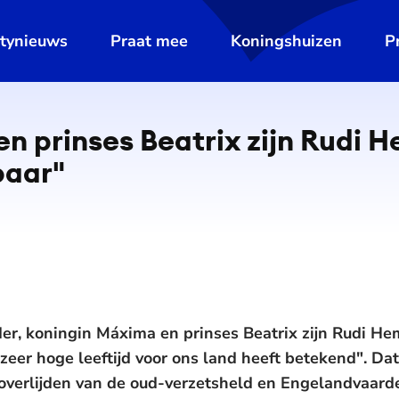
ltynieuws
Praat mee
Koningshuizen
P
en prinses Beatrix zijn Rudi
baar"
r, koningin Máxima en prinses Beatrix zijn Rudi H
p zeer hoge leeftijd voor ons land heeft betekend". Da
t overlijden van de oud-verzetsheld en Engelandvaa