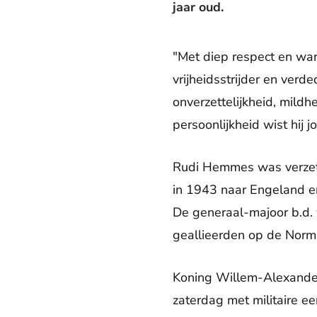
jaar oud.
"Met diep respect en w
vrijheidsstrijder en verd
onverzettelijkheid, mild
persoonlijkheid wist hij j
Rudi Hemmes was verzet
in 1943 naar Engeland e
De generaal-majoor b.d. 
geallieerden op de Norm
Koning Willem-Alexande
zaterdag met militaire e