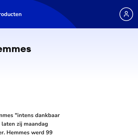
roducten
 Hemmes
emmes "intens dankbaar
t laten zij maandag
rder. Hemmes werd 99