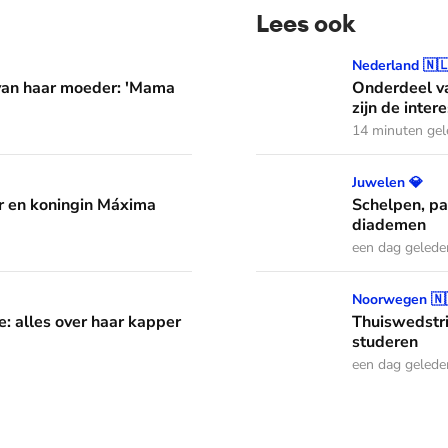
Lees ook
er: 'Mama waarom huil je?'
Onderdeel van een jazzband
Nederland 🇳
 van haar moeder: 'Mama
Onderdeel va
zijn de inter
14 minuten ge
áxima leren van hun drie dochters
Schelpen, parels en bloem
Juwelen 💎
 en koningin Máxima
Schelpen, pa
diademen
een dag gelede
aar kapper en favoriete kapsels
Thuiswedstrijd: prinses In
Noorwegen 🇳
e: alles over haar kapper
Thuiswedstri
studeren
een dag gelede