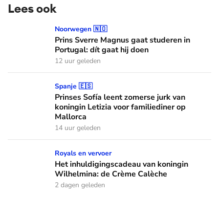
Lees ook
Prins Sverre Magnus gaat studeren in Portugal: dít gaat hij 
Noorwegen 🇳🇴
Prins Sverre Magnus gaat studeren in
Portugal: dít gaat hij doen
12 uur geleden
Prinses Sofía leent zomerse jurk van koningin Letizia voor f
Spanje 🇪🇸
Prinses Sofía leent zomerse jurk van
koningin Letizia voor familiediner op
Mallorca
14 uur geleden
Het inhuldigingscadeau van koningin Wilhelmina: de Crème
Royals en vervoer
Het inhuldigingscadeau van koningin
Wilhelmina: de Crème Calèche
2 dagen geleden