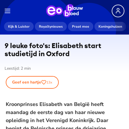
Kijk & Luister
Royaltynieuws
Praat mee
Koningshuizen
9 leuke foto's: Elisabeth start
studietijd in Oxford
Leestijd:
2
min
Geef een hartje
13
x
Kroonprinses Elisabeth van België heeft
maandag de eerste dag van haar nieuwe
opleiding in het Verenigd Koninkrijk. Daar
begint de Belgische prinses de driejarige