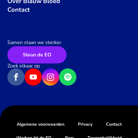
Over Blauw Bloed
Contact
Samen staan we sterker
Steun de EO
Zoek elkaar op
Algemene voorwaarden
Privacy
Contact
Werken bij de EO
Pers
Toegankelijkheid