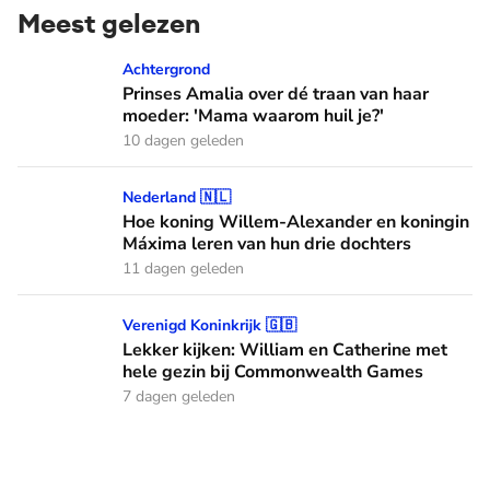
Meest gelezen
Prinses Amalia over dé traan van haar moeder: 'Mama waaro
Achtergrond
Prinses Amalia over dé traan van haar
moeder: 'Mama waarom huil je?'
10 dagen geleden
Hoe koning Willem-Alexander en koningin Máxima leren van
Nederland 🇳🇱
Hoe koning Willem-Alexander en koningin
Máxima leren van hun drie dochters
11 dagen geleden
Lekker kijken: William en Catherine met hele gezin bij C
Verenigd Koninkrijk 🇬🇧
Lekker kijken: William en Catherine met
hele gezin bij Commonwealth Games
7 dagen geleden