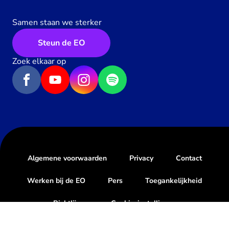
Samen staan we sterker
Steun de EO
Zoek elkaar op
Algemene voorwaarden
Privacy
Contact
Werken bij de EO
Pers
Toegankelijkheid
Richtlijnen
Cookie-instellingen
Geef een hartje
0
x