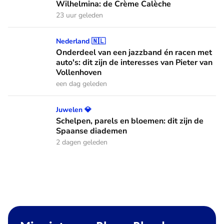
Wilhelmina: de Crème Calèche
23 uur geleden
Onderdeel van een jazzband én racen met auto's: dit zijn de
Nederland 🇳🇱
Onderdeel van een jazzband én racen met
auto's: dit zijn de interesses van Pieter van
Vollenhoven
een dag geleden
Schelpen, parels en bloemen: dit zijn de Spaanse diademen
Juwelen 💎
Schelpen, parels en bloemen: dit zijn de
Spaanse diademen
2 dagen geleden