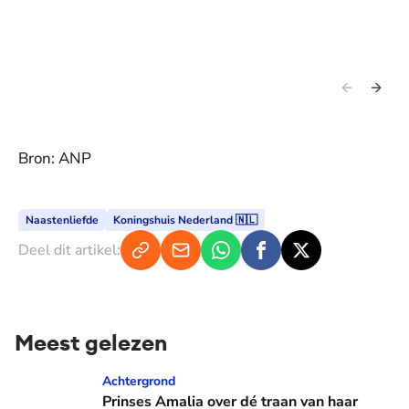
Bron: ANP
Naastenliefde
Koningshuis Nederland 🇳🇱
Deel dit artikel:
Meest gelezen
Prinses Amalia over dé traan van haar moeder: 'Mama waaro
Achtergrond
Prinses Amalia over dé traan van haar