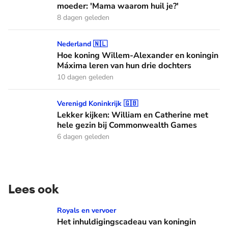
moeder: 'Mama waarom huil je?'
8 dagen geleden
Hoe koning Willem-Alexander en koningin Máxima leren van
Nederland 🇳🇱
Hoe koning Willem-Alexander en koningin
Máxima leren van hun drie dochters
10 dagen geleden
Lekker kijken: William en Catherine met hele gezin bij C
Verenigd Koninkrijk 🇬🇧
Lekker kijken: William en Catherine met
hele gezin bij Commonwealth Games
6 dagen geleden
Lees ook
Het inhuldigingscadeau van koningin Wilhelmina: de Crème
Royals en vervoer
Het inhuldigingscadeau van koningin