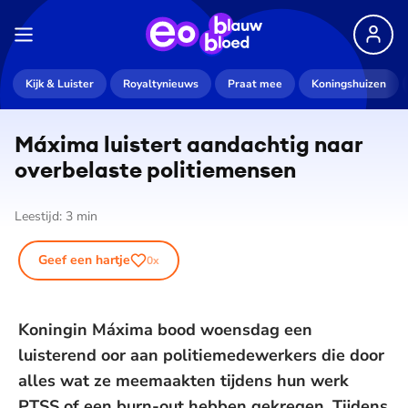
Kijk & Luister
Royaltynieuws
Praat mee
Koningshuizen
Máxima luistert aandachtig naar
overbelaste po­li­tie­men­sen
Leestijd:
3
min
Geef een hartje
0
x
Koningin Máxima bood woensdag een
luisterend oor aan politiemedewerkers die door
alles wat ze meemaakten tijdens hun werk
PTSS of een burn-out hebben gekregen. Tijdens