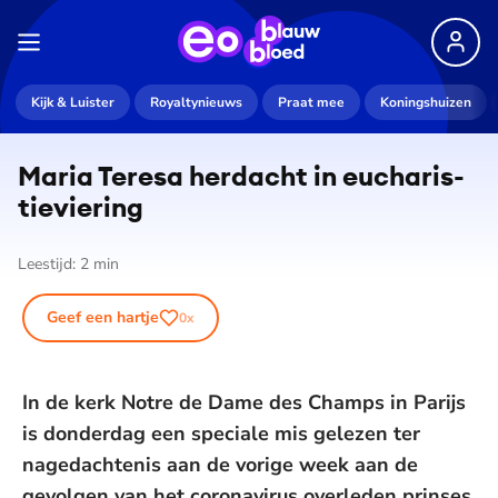
Kijk & Luister
Royaltynieuws
Praat mee
Koningshuizen
Maria Teresa herdacht in eu­cha­ris­
tie­vie­ring
Leestijd:
2
min
Geef een hartje
0
x
In de kerk Notre de Dame des Champs in Parijs
is donderdag een speciale mis gelezen ter
nagedachtenis aan de vorige week aan de
gevolgen van het coronavirus overleden prinses