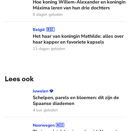
Hoe koning Willem-Alexander en koningin
Máxima leren van hun drie dochters
8 dagen geleden
Het haar van koningin Mathilde: alles over haar kapper en fa
België 🇧🇪
Het haar van koningin Mathilde: alles over
haar kapper en favoriete kapsels
13 dagen geleden
Lees ook
Schelpen, parels en bloemen: dit zijn de Spaanse diademen
Juwelen 💎
Schelpen, parels en bloemen: dit zijn de
Spaanse diademen
4 uur geleden
Thuiswedstrijd: prinses Ingrid Alexandra gaat in Oslo stude
Noorwegen 🇳🇴