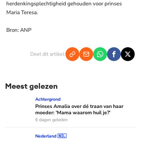
herdenkingsplechtigheid gehouden voor prinses
Maria Teresa.
Bron: ANP
Deel dit artikel:
Meest gelezen
Prinses Amalia over dé traan van haar moeder: 'Mama waaro
Achtergrond
Prinses Amalia over dé traan van haar
moeder: 'Mama waarom huil je?'
6 dagen geleden
Hoe koning Willem-Alexander en koningin Máxima leren van
Nederland 🇳🇱