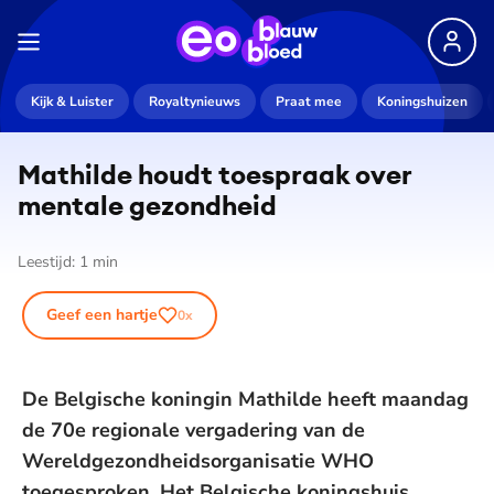
Kijk & Luister
Royaltynieuws
Praat mee
Koningshuizen
Mathilde houdt toespraak over
mentale gezondheid
Leestijd:
1
min
Geef een hartje
0
x
De Belgische koningin Mathilde heeft maandag
de 70e regionale vergadering van de
Wereldgezondheidsorganisatie WHO
toegesproken. Het Belgische koningshuis