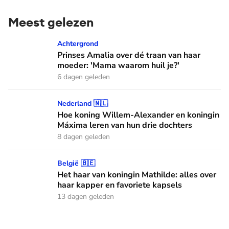
Meest gelezen
Prinses Amalia over dé traan van haar moeder: 'Mama waaro
Achtergrond
Prinses Amalia over dé traan van haar
moeder: 'Mama waarom huil je?'
6 dagen geleden
Hoe koning Willem-Alexander en koningin Máxima leren van
Nederland 🇳🇱
Hoe koning Willem-Alexander en koningin
Máxima leren van hun drie dochters
8 dagen geleden
Het haar van koningin Mathilde: alles over haar kapper en fa
België 🇧🇪
Het haar van koningin Mathilde: alles over
haar kapper en favoriete kapsels
13 dagen geleden