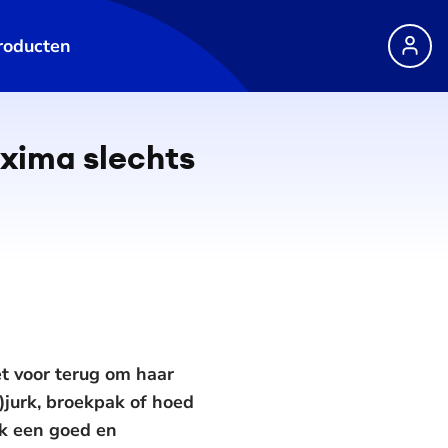
roducten
áxima slechts
et voor terug om haar
)jurk, broekpak of hoed
jk een goed en