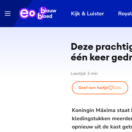
Kijk & Luister
Roya
Deze prachti
één keer ged
Leestijd:
3
min
Geef een hartje
125
x
Koningin Máxima staat b
kledingstukken meerdere
opnieuw uit de kast get