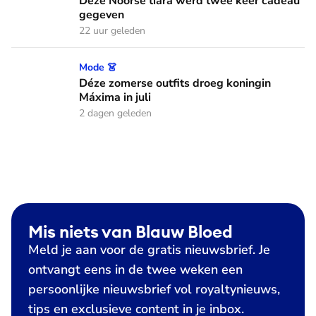
Déze Noorse tiara werd twee keer cadeau
gegeven
22 uur geleden
Déze zomerse outfits droeg koningin Máxima in juli
Mode 👗
Déze zomerse outfits droeg koningin
Máxima in juli
2 dagen geleden
Mis niets van Blauw Bloed
Meld je aan voor de gratis nieuwsbrief. Je
ontvangt eens in de twee weken een
persoonlijke nieuwsbrief vol royaltynieuws,
tips en exclusieve content in je inbox.