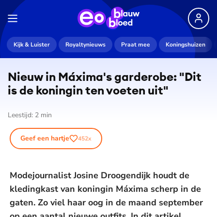
Kijk & Luister
Royaltynieuws
Praat mee
Koningshuizen
Nieuw in Máxima's garderobe: "Dit
is de koningin ten voeten uit"
Leestijd:
2
min
Geef een hartje
452
x
Modejournalist Josine Droogendijk houdt de
kledingkast van koningin Máxima scherp in de
gaten. Zo viel haar oog in de maand september
op een aantal nieuwe outfits. In dit artikel