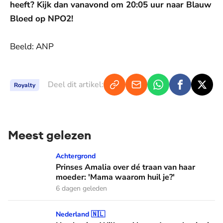
heeft? Kijk dan vanavond om 20:05 uur naar Blauw
Bloed op NPO2!
Beeld: ANP
Deel dit artikel:
Royalty
Meest gelezen
Prinses Amalia over dé traan van haar moeder: 'Mama waaro
Achtergrond
Prinses Amalia over dé traan van haar
moeder: 'Mama waarom huil je?'
6 dagen geleden
Hoe koning Willem-Alexander en koningin Máxima leren van
Nederland 🇳🇱