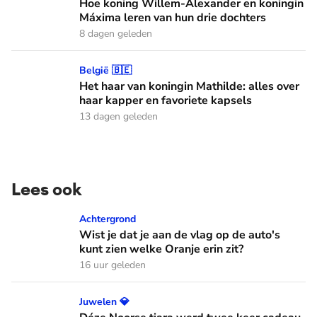
Hoe koning Willem-Alexander en koningin
Máxima leren van hun drie dochters
8 dagen geleden
Het haar van koningin Mathilde: alles over haar kapper en fa
België 🇧🇪
Het haar van koningin Mathilde: alles over
haar kapper en favoriete kapsels
13 dagen geleden
Lees ook
Wist je dat je aan de vlag op de auto's kunt zien welke Oranj
Achtergrond
Wist je dat je aan de vlag op de auto's
kunt zien welke Oranje erin zit?
16 uur geleden
Déze Noorse tiara werd twee keer cadeau gegeven
Juwelen 💎