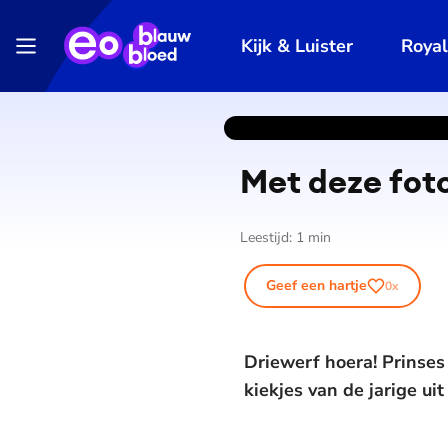
Kijk & Luister
Roya
Met deze foto
Leestijd:
1
min
Geef een hartje
0
x
Driewerf hoera! Prinses
kiekjes van de jarige u