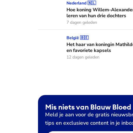
Hoe koning Willem-Alexander en koningin M
Nederland 🇳🇱
Hoe koning Willem-Alexander
leren van hun drie dochters
7 dagen geleden
Het haar van koningin Mathilde: alles over h
België 🇧🇪
Het haar van koningin Mathild
en favoriete kapsels
12 dagen geleden
Mis niets van Blauw Bloed
Meld je aan voor de gratis nieuwsbr
tips en exclusieve content in je inbo