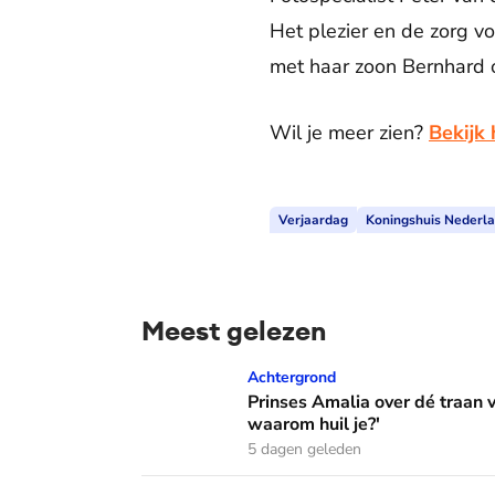
Het plezier en de zorg vo
met haar zoon Bernhard o
Wil je meer zien?
Bekijk 
Verjaardag
Koningshuis Nederla
Meest gelezen
Prinses Amalia over dé traan van haar moed
Achtergrond
Prinses Amalia over dé traan
waarom huil je?'
5 dagen geleden