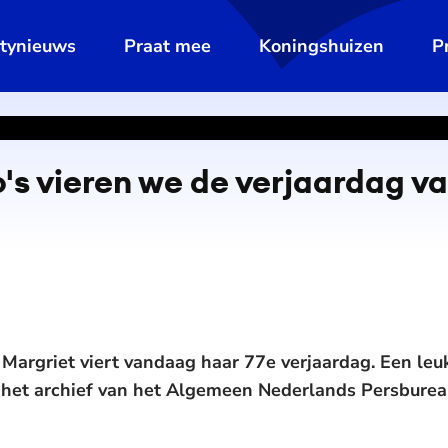
ltynieuws
Praat mee
Koningshuizen
P
's vieren we de verjaardag v
 Margriet viert vandaag haar 77e verjaardag. Een le
it het archief van het Algemeen Nederlands Persburea