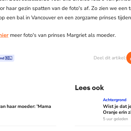
or haar gezin spatten van de foto's af. Zo zien we een
p een bal in Vancouver en een zorgzame prinses tijdens
hier
meer foto's van prinses Margriet als moeder.
Deel dit artikel:
nd 🇳🇱
Lees ook
er: 'Mama waarom huil je?'
Wist je dat je aan de vlag 
Achtergrond
 van haar moeder: 'Mama
Wist je dat j
Oranje erin z
5 uur geleden