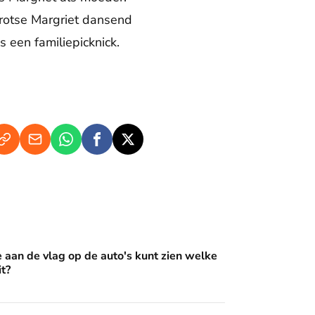
 trotse Margriet dansend
 een familiepicknick.
op de auto's kunt zien welke Oranje erin zit?
e aan de vlag op de auto's kunt zien welke
it?