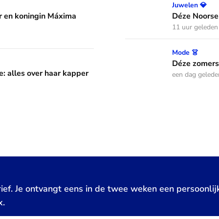
áxima leren van hun drie dochters
Déze Noorse tiara werd t
Juwelen 💎
 en koningin Máxima
Déze Noorse
11 uur geleden
Déze zomerse outfits droeg
Mode 👗
aar kapper en favoriete kapsels
Déze zomerse
e: alles over haar kapper
een dag gelede
ief. Je ontvangt eens in de twee weken een persoonlij
x.