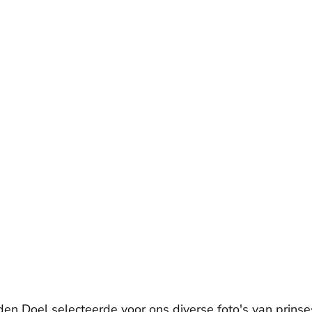
den Doel selecteerde voor ons diverse foto's van prins