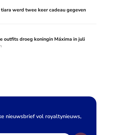
wee keer cadeau gegeven
 tiara werd twee keer cadeau gegeven
 koningin Máxima in juli
 outfits droeg koningin Máxima in juli
n
ke nieuwsbrief vol royaltynieuws,