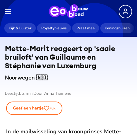
Kijk & Luister
Royaltynieuws
Praat mee
Koningshuizen
Mette-Marit reageert op 'saaie
bruiloft' van Guillaume en
Stéphanie van Luxemburg
Noorwegen 🇳🇴
Leestijd:
2
min
Door
Anna Tiemens
Geef een hartje
70
x
In de mailwisseling van kroonprinses Mette-