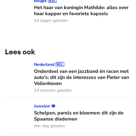
Het haar van koningin Mathilde: alles over haar kapper en fa
België 🇧🇪
Het haar van koningin Mathilde: alles over
haar kapper en favoriete kapsels
14 dagen geleden
Lees ook
Onderdeel van een jazzband én racen met auto's: dit zijn de
Nederland 🇳🇱
Onderdeel van een jazzband én racen met
auto's: dit zijn de interesses van Pieter van
Vollenhoven
14 minuten geleden
Schelpen, parels en bloemen: dit zijn de Spaanse diademen
Juwelen 💎
Schelpen, parels en bloemen: dit zijn de
Spaanse diademen
een dag geleden