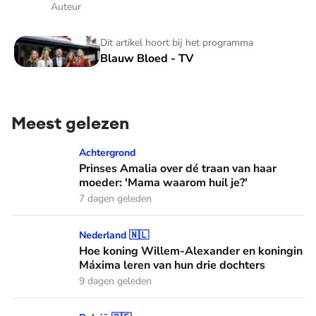
Auteur
Blauw Bloed - TV
Dit artikel hoort bij het programma
Blauw Bloed - TV
Meest gelezen
Prinses Amalia over dé traan van haar moeder: 'Mama waaro
Achtergrond
Prinses Amalia over dé traan van haar
moeder: 'Mama waarom huil je?'
7 dagen geleden
Hoe koning Willem-Alexander en koningin Máxima leren van
Nederland 🇳🇱
Hoe koning Willem-Alexander en koningin
Máxima leren van hun drie dochters
9 dagen geleden