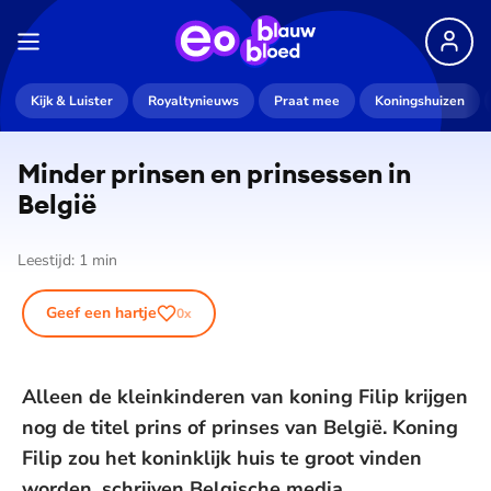
Kijk & Luister
Royaltynieuws
Praat mee
Koningshuizen
Minder prinsen en prinsessen in
België
Leestijd:
1
min
Geef een hartje
0
x
Alleen de kleinkinderen van koning Filip krijgen
nog de titel prins of prinses van België. Koning
Filip zou het koninklijk huis te groot vinden
worden, schrijven Belgische media.