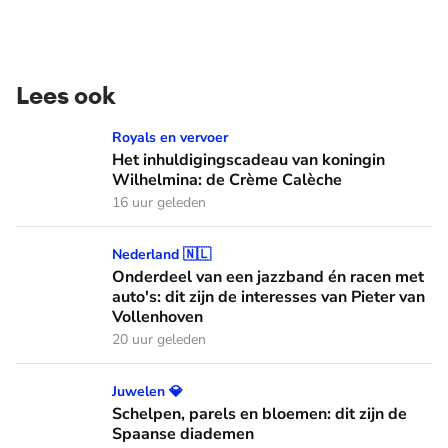
Lees ook
Het inhuldigingscadeau van koningin Wilhelmina: de Crème
Royals en vervoer
Het inhuldigingscadeau van koningin
Wilhelmina: de Crème Calèche
16 uur geleden
Onderdeel van een jazzband én racen met auto's: dit zijn de
Nederland 🇳🇱
Onderdeel van een jazzband én racen met
auto's: dit zijn de interesses van Pieter van
Vollenhoven
20 uur geleden
Schelpen, parels en bloemen: dit zijn de Spaanse diademen
Juwelen 💎
Schelpen, parels en bloemen: dit zijn de
Spaanse diademen