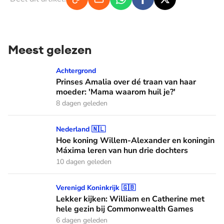
Meest gelezen
Prinses Amalia over dé traan van haar moeder: 'Mama waaro
Achtergrond
Prinses Amalia over dé traan van haar
moeder: 'Mama waarom huil je?'
8 dagen geleden
Hoe koning Willem-Alexander en koningin Máxima leren van
Nederland 🇳🇱
Hoe koning Willem-Alexander en koningin
Máxima leren van hun drie dochters
10 dagen geleden
Lekker kijken: William en Catherine met hele gezin bij C
Verenigd Koninkrijk 🇬🇧
Lekker kijken: William en Catherine met
hele gezin bij Commonwealth Games
6 dagen geleden