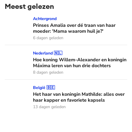
Meest gelezen
Prinses Amalia over dé traan van haar moeder: 'Mama waaro
Achtergrond
Prinses Amalia over dé traan van haar
moeder: 'Mama waarom huil je?'
6 dagen geleden
Hoe koning Willem-Alexander en koningin Máxima leren van
Nederland 🇳🇱
Hoe koning Willem-Alexander en koningin
Máxima leren van hun drie dochters
8 dagen geleden
Het haar van koningin Mathilde: alles over haar kapper en fa
België 🇧🇪
Het haar van koningin Mathilde: alles over
haar kapper en favoriete kapsels
13 dagen geleden