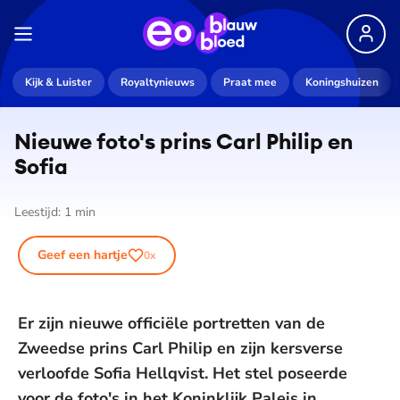
Kijk & Luister
Royaltynieuws
Praat mee
Koningshuizen
Nieuwe foto's prins Carl Philip en
Sofia
Leestijd:
1
min
Geef een hartje
0
x
Er zijn nieuwe officiële portretten van de
Zweedse prins Carl Philip en zijn kersverse
verloofde Sofia Hellqvist. Het stel poseerde
voor de foto's in het Koninklijk Paleis in